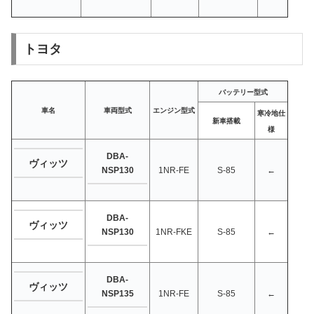
トヨタ
バッテリー型式
車名
車両型式
エンジン型式
寒冷地仕
新車搭載
様
DBA-
ヴィッツ
NSP130
1NR-FE
S-85
←
DBA-
ヴィッツ
NSP130
1NR-FKE
S-85
←
DBA-
ヴィッツ
NSP135
1NR-FE
S-85
←