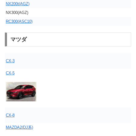
NX200t(AGZ)
NX300(AGZ)
RC300(ASC10)
マツダ
CX-3
CX-5
CX-8
MAZDA2(DJ系)