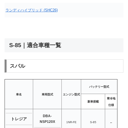
ランディハイブリッド (SHC26)
S-85｜適合車種一覧
スバル
バッテリー型式
車名
車両型式
エンジン型式
寒冷地
新車搭載
仕様
DBA-
トレジア
NSP120X
1NR-FE
S-85
←