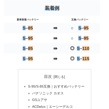
装着例
新車装着バッテリー
互換バッテリー
⇛
S
–
85
○
S
–
95
⇛
S
–
95
○
S
–
95
⇛
S
–
85
◎
S
–
110
⇛
S
–
95
◎
S
–
115
目次
S-95/S-85互換｜おすすめバッテリー
パナソニック カオス
GSユアサ
ACDelco｜エーシーデルコ