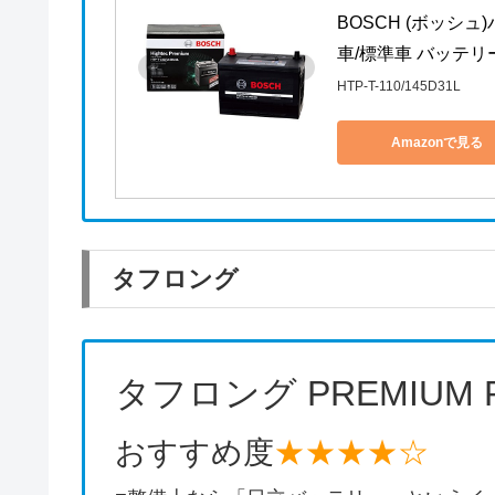
BOSCH (ボッシ
車/標準車 バッテリー H
HTP-T-110/145D31L
Amazonで見る
タフロング
タフロング PREMIUM PLU
おすすめ度
★★★★☆