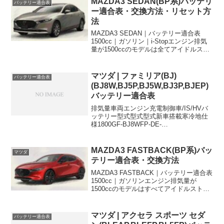
MAZDA3 SEDAN(BP系)バッテリ
バッテリー適合表
ー適合表・交換方法・リセット方
法
MAZDA3 SEDAN｜バッテリー適合表
1500cc｜ガソリン｜i-Stopエンジン排気
量が1500ccのモデルは全てアイドルスト
ップ車となり、2WD,4WD、マイナチェン
ジ前後とも新車搭載バッテリーはQ-85で
す。 車両型式エンジン型式...
マツダ | ファミリア(BJ)
バッテリー適合表
(BJ8W,BJ5P,BJ5W,BJ3P,BJEP)
バッテリー適合表
排気量車両エンジン充電制御車/IS/HVバ
ッテリー型式型式型式新車搭載寒冷地仕
様1800GF-BJ8WFP-DE-
50D20L75D23L1500GF-BJ5PZL-DE-
46B24L46B24L1500GF-BJ5PZL-DE-
34B19...
MAZDA3 FASTBACK(BP系)バッ
マツダ
テリー適合表・交換方法
MAZDA3 FASTBACK｜バッテリー適合表
1500cc｜ガソリンエンジン排気量が
1500ccのモデルはすべてアイドルストッ
プ車で、新車搭載されるバッテリーはQ-
85です。 車両型式エンジン型式排気量年
式仕様バッテリー型式新車搭載寒冷地...
マツダ | アクセラ スポーツ セダ
バッテリー適合表