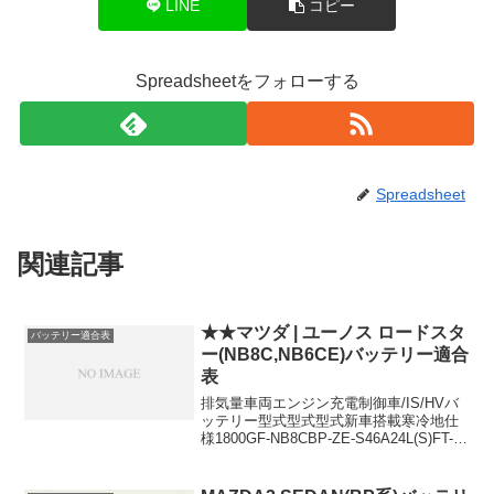
LINE
コピー
Spreadsheetをフォローする
Spreadsheet
関連記事
★★マツダ | ユーノス ロードスタ
バッテリー適合表
ー(NB8C,NB6CE)バッテリー適合
表
排気量車両エンジン充電制御車/IS/HVバ
ッテリー型式型式型式新車搭載寒冷地仕
様1800GF-NB8CBP-ZE-S46A24L(S)FT-
A24L(S)1600GF-NB6CEB6-ZE-
S46A24L(S)FT-A24L(S)