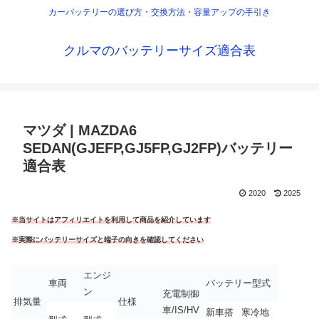
カーバッテリーの選び方・交換方法・容量アップの手引き
クルマのバッテリーサイズ適合表
マツダ | MAZDA6
SEDAN(GJEFP,GJ5FP,GJ2FP)バッテリー
適合表
2020
2025
※当サイトはアフィリエイトを利用して商品を紹介しています
※実際にバッテリーサイズと端子の向きを確認してください
エンジ
車両
バッテリー型式
ン
充電制御
排気量
仕様
車/IS/HV
新車搭
寒冷地