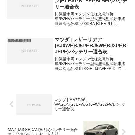
ン(BLEAP,BLEFP,BL5FP)バッテ
リー適合表
排気量車両エンジン仕様充電制御
車/IS/HVバッテリー型式型式型式新車搭
載寒冷地仕様2000DBA-BLEAPLF-
VE4WD55D23L55D23L2000DBA-
BLEFPLF-VDSi-stopISN-55+26B17L-
1500DB...
マツダ | レザーリデア
バッテリー適合表
(BJ8WF,BJ5PF,BJ5WF,BJ3PF,B
JEPF)バッテリー適合表
排気量車両エンジン仕様充電制御
車/IS/HVバッテリー型式型式型式新車搭
載寒冷地仕様1800GF-BJ8WFFP-DEワゴ
ン,4WD-50D20L75D23L1500GF-
BJ5PFZL-DE-34B19L46B24L1500GF-
BJ5P...
マツダ | MAZDA6
WAGON(GJEFW,GJ5FW,GJ2FW)バッテ
リー適合表
MAZDA3 SEDAN(BP系)バッテリー適合
表・交換方法・リセット方法