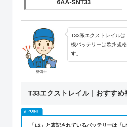
6AA-SNT33
T33系エクストレイル
機バッテリーは欧州規格
す。
整備士
T33エクストレイル｜おすすめ
「L2」と表記されているバッテリーは「L