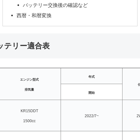
バッテリー交換後の確認など
西暦・和暦変換
ッテリー適合表
年式
エンジン型式
排気量
開始
KR15DDT
2022/7~
2
1500cc