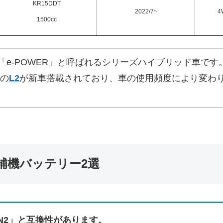
KR15DDT
2022/7~
4
1500cc
は「e-POWER」と呼ばれるシリーズハイブリッド車で
の
L2
が新車搭載されており、車の使用頻度により変わ
補機バッテリー2選
N2」と互換性があります。