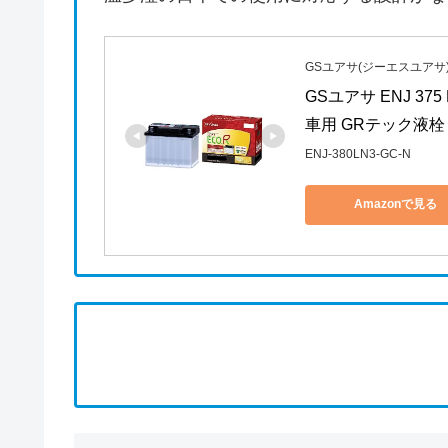
GSユアサ(ジーエスユアサ
GSユアサ ENJ 37
車用 GRテック液栓 
ENJ-380LN3-GC-N
Amazonで見る