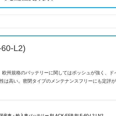
0-L2)
する。欧州規格のバッテリーに関してはボッシュが強く、
性は高い。密閉タイプのメンテナンスフリーにも定評が
 国産車・輸入車バッテリー BLACK-EFB BLE-60-L2 LN2