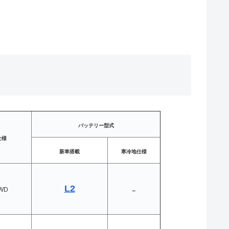
バッテリー型式
仕様
新車搭載
寒冷地仕様
L2
WD
←