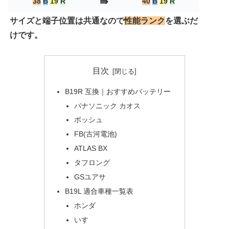
⇛
38
B
19
R
40
B
19
R
サイズと端子位置は共通なので
性能ランク
を選ぶだ
けです。
目次
B19R 互換｜おすすめバッテリー
パナソニック カオス
ボッシュ
FB(古河電池)
ATLAS BX
タフロング
GSユアサ
B19L 適合車種一覧表
ホンダ
いすゞ