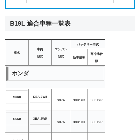
B19L 適合車種一覧表
バッテリー型式
車両
エンジン
車名
寒冷地仕
型式
型式
新車搭載
様
ホンダ
DBA-JW5
S660
S07A
38B19R
38B19R
3BA-JW5
S660
S07A
38B19R
38B19R