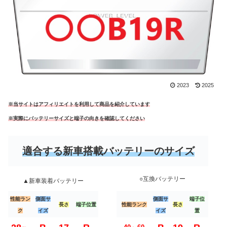
2023
2025
※当サイトはアフィリエイトを利用して商品を紹介しています
※実際にバッテリーサイズと端子の向きを確認してください
適合する新車搭載バッテリーのサイズ
○互換バッテリー
▲新車装着バッテリー
性能ラン
側面サ
側面サ
端子位
長さ
端子位置
性能ランク
長さ
ク
イズ
イズ
置