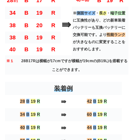
28
B
17
R
B
19
R
40～60
※1
34
B
19
R
※
側面サイズ
・
長さ
・
端子位置
⇛
に互換性があり、どの新車装着
38
B
20
R
バッテリーも互換バッテリーに
交換可能です。より
性能ランク
38
B
19
R
が大きなものに変更することを
40
B
19
R
おすすめします。
※１
28B17Rは横幅が17cmですが横幅が19cmの(B19L)を搭載する
ことができます。
装着例
⇛
28
B
19
R
42
B
19
R
⇛
34
B
19
R
60
B
19
R
⇛
40
B
19
R
44
B
19
R