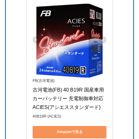
FB(古河電池)
古河電池(FB) 40 B19R 国産車用
カーバッテリー 充電制御車対応 
ACIES(アシエススタンダード)
40B19R (ACIES)
Amazonで見る