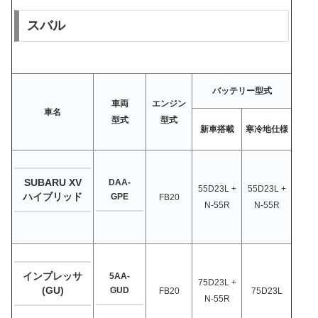
スバル
バッテリー型式
車両
エンジン
車名
型式
型式
新車搭載
寒冷地仕様
SUBARU XV
DAA-
55D23L +
55D23L +
ハイブリッド
GPE
FB20
N-55R
N-55R
インプレッサ
5AA-
75D23L +
(GU)
GUD
FB20
75D23L
N-55R