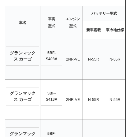
バッテリー型式
車両
エンジン
車名
型式
型式
新車搭載
寒冷地仕様
グランマック
5BF-
ス カーゴ
S403V
2NR-VE
N-55R
N-55R
グランマック
5BF-
ス カーゴ
S413V
2NR-VE
N-55R
N-55R
グランマック
5BF-