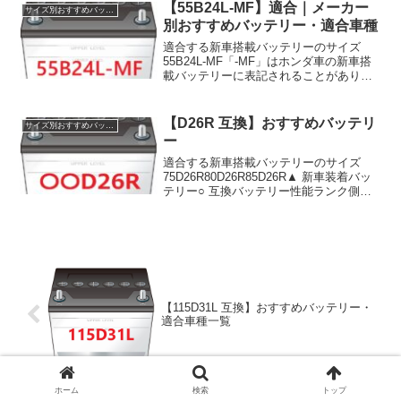
ばれるものになっている特殊なタイプ
【55B24L-MF】適合｜メーカー
サイズ別おすすめバッテリー
で、メーカー純...
別おすすめバッテリー・適合車種
適合する新車搭載バッテリーのサイズ
55B24L-MF「-MF」はホンダ車の新車搭
載バッテリーに表記されることがあり
「メンテナンスフリー」の略です。充電
制御車用・アイドルストップ車用の性能
ランクが55以上のバッテリーで補水不要
【D26R 互換】おすすめバッテリ
サイズ別おすすめバッテリー
タイプであればす...
ー
適合する新車搭載バッテリーのサイズ
75D26R80D26R85D26R▲ 新車装着バッ
テリー○ 互換バッテリー性能ランク側面
サイズ長さ端子位置性能ランク側面サイ
ズ長さ端子位置75D26R⇛85～
125D26R80D26R85D26R※互換バ...
【115D31L 互換】おすすめバッテリー・
適合車種一覧
ホーム
検索
トップ