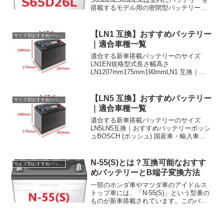
搭載するモデル用の密閉型バッテリーで
す。そのため以下に掲載する車種には通
常の80D26Lなどの汎用バッテリーは適合
しません。かならずS65D23Lを使用しま
【LN1 互換】おすすめバッテリー
サイズ別おすすめバッテリー
し...
｜適合車種一覧
適合する新車搭載バッテリーのサイズ
LN1EN規格型式長さ幅高さ
LN1207mm175mm190mmLN1 互換｜お
すすめバッテリーボッシュBOSCH(ボッ
シュ)(SLX-5K LN1)おすすめ度
★★★★★■欧州規格のバッテリーに関し
【LN5 互換】おすすめバッテリー
サイズ別おすすめバッテリー
てはボッ...
｜適合車種一覧
適合する新車搭載バッテリーのサイズ
LN5LN5互換｜おすすめバッテリーボッシ
ュBOSCH (ボッシュ) 国産車・輸入車バ
ッテリー BLACK-AGM BLA-95-L5 LN5お
すすめ度★★★★★■欧州規格のバッテリ
ーに関してはボッシュが強...
N-55(S)とは？互換可能なおすす
サイズ別おすすめバッテリー
めバッテリーとB端子変換方法
一部のホンダ車やマツダ車のアイドルス
トップ車には、「N-55(S)」という型番の
ものが新車搭載されています。このバッ
テリーは通常タイプのN-55と違い、プラ
ス端子とマイナス端子が「太端子」と呼