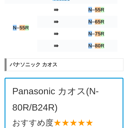
⇛
N
–
55
R
⇛
N
–
65
R
N
–
55
R
⇛
N
–
75
R
⇛
N
–
80
R
パナソニック カオス
Panasonic カオス(N-
80R/B24R)
おすすめ度
★★★★★