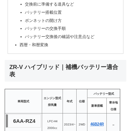
交換前に準備する道具など
バッテリー搭載位置
ボンネットの開け方
バッテリーの交換手順
バッテリー交換後の確認や注意点など
西暦・和暦変換
ZR-V ハイブリッド｜補機バッテリー適合
表
バッテリー型式
エンジン型式
車両型式
年式
仕様
寒冷地
排気量
新車搭載
仕様
6AA-RZ4
LFC-H4
46B24R
2023/4~
2WD
←
2000cc