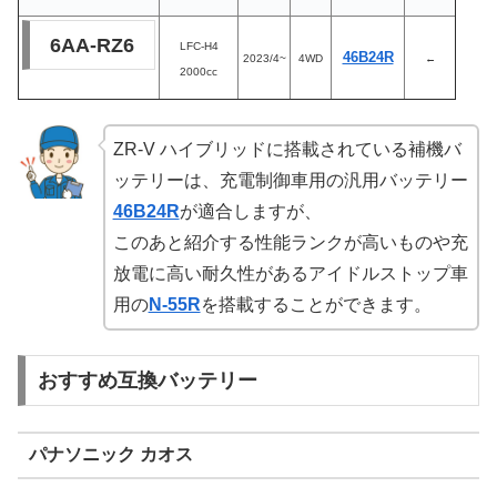
6AA-RZ6
LFC-H4
46B24R
2023/4~
4WD
←
2000cc
ZR-V ハイブリッドに搭載されている補機バ
ッテリーは、充電制御車用の汎用バッテリー
46B24R
が適合しますが、
このあと紹介する性能ランクが高いものや充
放電に高い耐久性があるアイドルストップ車
用の
N-55R
を搭載することができます。
おすすめ互換バッテリー
パナソニック カオス