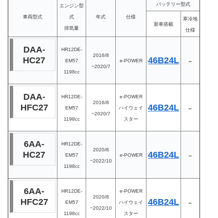
バッテリー型式
エンジン型
車両型式
式
年式
仕様
寒冷地
新車搭載
排気量
仕様
DAA-
HR12DE-
2016/8
HC27
46B24L
EM57
e-POWER
←
~2020/7
1198cc
DAA-
HR12DE-
e-POWER
2016/8
HFC27
46B24L
EM57
ハイウェイ
←
~2020/7
1198cc
スター
6AA-
HR12DE-
2020/8
HC27
46B24L
EM57
e-POWER
←
~2022/10
1198cc
6AA-
HR12DE-
e-POWER
2020/8
HFC27
46B24L
EM57
ハイウェイ
←
~2022/10
1198cc
スター