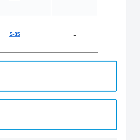
S-85
←