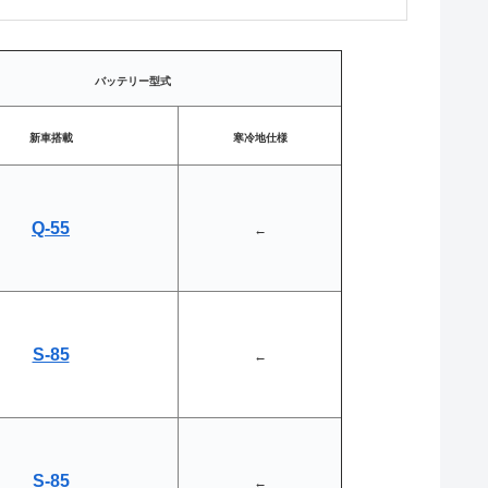
バッテリー型式
新車搭載
寒冷地仕様
Q-55
←
S-85
←
S-85
←