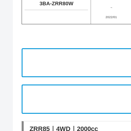
3BA-ZRR80W
~
2022/01
ZRR85｜4WD｜2000cc