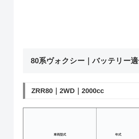
80系ヴォクシー｜バッテリー適
ZRR80｜2WD｜2000cc
車両
型式
年式