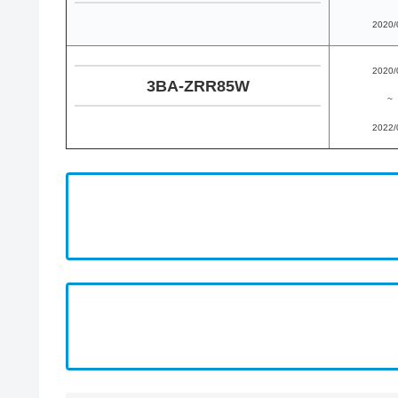
2020/
2020/
3BA-ZRR85W
~
2022/