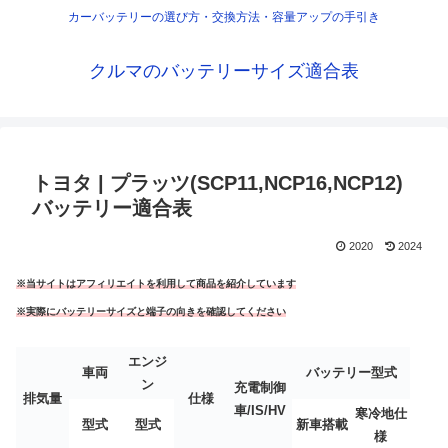
カーバッテリーの選び方・交換方法・容量アップの手引き
クルマのバッテリーサイズ適合表
トヨタ | プラッツ(SCP11,NCP16,NCP12)
バッテリー適合表
2020
2024
※当サイトはアフィリエイトを利用して商品を紹介しています
※実際にバッテリーサイズと端子の向きを確認してください
エンジ
車両
バッテリー型式
ン
充電制御
排気量
仕様
車/IS/HV
寒冷地仕
型式
型式
新車搭載
様