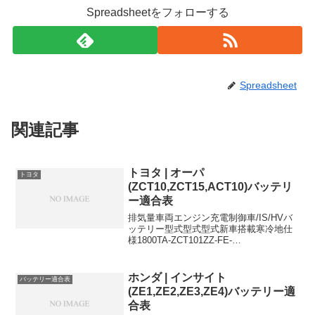
Spreadsheetをフォローする
Spreadsheet
関連記事
トヨタ | オーパ
トヨタ
(ZCT10,ZCT15,ACT10)バッテリ
ー適合表
排気量車両エンジン充電制御車/IS/HVバ
ッテリー型式型式型式新車搭載寒冷地仕
様1800TA-ZCT101ZZ-FE-
34B19R46B24R1800TA-ZCT151ZZ-FE-
34B19R46B24R1800UA-ZCT101ZZ-FE...
ホンダ | インサイト
バッテリー適合表
(ZE1,ZE2,ZE3,ZE4)バッテリー適
合表