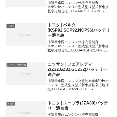
排気量車両エンジン仕様充電制御
車/IS/HVバッテリー型式型式型式新車搭
載寒冷地仕様1000AAA-ZE1ECA-MF2補
機用バッテリー
HV34B17R34B17R1300DAA-ZE2LDA補
機用バッテリーHV34B17L34B17L15...
トヨタ | ベルタ
トヨタ
(KSP92,SCP92,NCP96)バッテリ
ー適合表
排気量車両エンジン仕様充電制御
車/IS/HVバッテリー型式型式型式新車搭
載寒冷地仕様1000DBA-KSP921KR-FE充
電制御車46B24L46B24L1300DBA-
SCP922SZ-FE充電制御車
46B24L46B24L1300CB...
ニッサン | フェアレディ
バッテリー適合表
Z(Z32,GZ32,GCZ32)バッテリー
適合表
排気量車両エンジン充電制御車/IS/HVバ
ッテリー型式型式型式新車搭載寒冷地仕
様3000GF-GCZ32VG30DETT-
55D23L80D26L3000GF-
GCZ32VG30DETT-
55D23L65D26L3000GF-GZ32VG3...
トヨタ | スープラ(JZA80)バッテ
トヨタ
リー適合表
排気量車両エンジン仕様充電制御