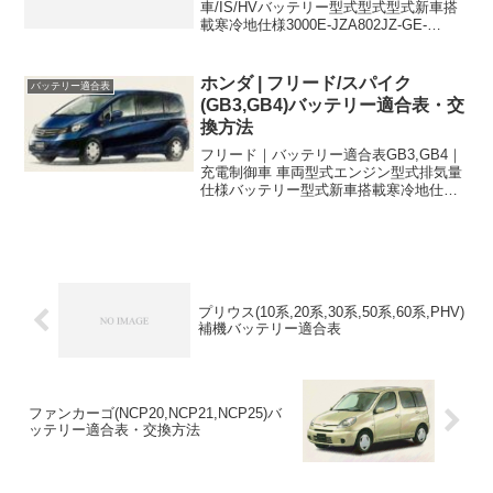
車/IS/HVバッテリー型式型式型式新車搭
載寒冷地仕様3000E-JZA802JZ-GE-
46B24L55D23L3000E-JZA802JZ-GESZ-
R-46B24L55D23L3000E-JZA802JZ...
ホンダ | フリード/スパイク
バッテリー適合表
(GB3,GB4)バッテリー適合表・交
換方法
フリード｜バッテリー適合表GB3,GB4｜
充電制御車 車両型式エンジン型式排気量
仕様バッテリー型式新車搭載寒冷地仕様
DBA-GB3L15B1500cc34B17L←DBA-
GB3L15B1500ccナビまたは熱線入りフロ
ントガラス装着車38...
プリウス(10系,20系,30系,50系,60系,PHV)
補機バッテリー適合表
ファンカーゴ(NCP20,NCP21,NCP25)バ
ッテリー適合表・交換方法