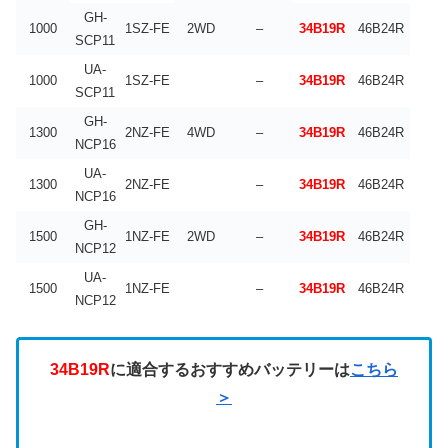
GH-
1000
1SZ-FE
2WD
–
34B19R
46B24R
SCP11
UA-
1000
1SZ-FE
–
34B19R
46B24R
SCP11
GH-
1300
2NZ-FE
4WD
–
34B19R
46B24R
NCP16
UA-
1300
2NZ-FE
–
34B19R
46B24R
NCP16
GH-
1500
1NZ-FE
2WD
–
34B19R
46B24R
NCP12
UA-
1500
1NZ-FE
–
34B19R
46B24R
NCP12
34B19R
に適合するおすすめバッテリーは
こちら
＞