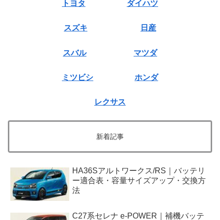
トヨタ
ダイハツ
スズキ
日産
スバル
マツダ
ミツビシ
ホンダ
レクサス
新着記事
HA36Sアルトワークス/RS｜バッテリ
ー適合表・容量サイズアップ・交換方
法
C27系セレナ e-POWER｜補機バッテ