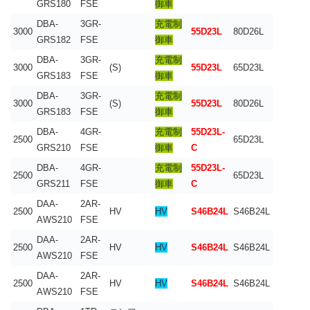
GRS180
FSE
御車
DBA-
3GR-
充電制
3000
55D23L
80D26L
GRS182
FSE
御車
DBA-
3GR-
充電制
3000
(S)
55D23L
65D23L
GRS183
FSE
御車
DBA-
3GR-
充電制
3000
(S)
55D23L
80D26L
GRS183
FSE
御車
DBA-
4GR-
充電制
55D23L-
2500
65D23L
GRS210
FSE
御車
C
DBA-
4GR-
充電制
55D23L-
2500
65D23L
GRS211
FSE
御車
C
DAA-
2AR-
2500
HV
HV
S46B24L
S46B24L
AWS210
FSE
DAA-
2AR-
2500
HV
HV
S46B24L
S46B24L
AWS210
FSE
DAA-
2AR-
2500
HV
HV
S46B24L
S46B24L
AWS210
FSE