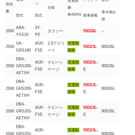
充電制
ン
排気
仕様
御
量
寒冷地仕
車/IS/HV
型式
型式
新車搭載
様
ABA-
3Y-
2000
タクシー
55D26L
–
YXS10
PE
UA-
4GR-
2.5アスリ
充電制
2500
55D23L
80D26L
GRS180
FSE
ート
御車
DBA-
4GR-
ナビパッ
充電制
55D23L-
2500
GRS200-
80D26L
FSE
ケージ
御車
C
AETXH
DBA-
4GR-
充電制
55D23L-
2500
GRS200-
80D26L
FSE
御車
C
AETXH
DBA-
4GR-
ナビパッ
充電制
55D23L-
2500
GRS201-
80D26L
FSE
ケージ
御車
C
AETXH
DBA-
4GR-
充電制
55D23L-
2500
GRS201-
80D26L