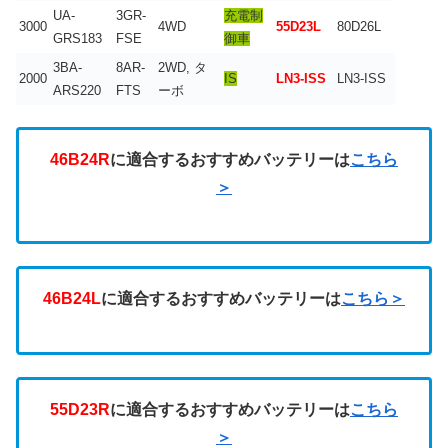
UA-
3GR-
充電制
3000
4WD
55D23L
80D26L
GRS183
FSE
御車
3BA-
8AR-
2WD, タ
2000
IS
LN3-ISS
LN3-ISS
ARS220
FTS
ーボ
46B24R
に適合するおすすめバッテリーは
こちら
＞
46B24L
に適合するおすすめバッテリーは
こちら＞
55D23R
に適合するおすすめバッテリーは
こちら
＞