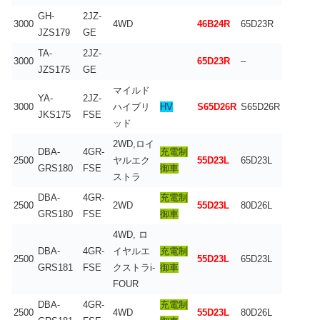
GH-
2JZ-
3000
4WD
46B24R
65D23R
JZS179
GE
TA-
2JZ-
3000
65D23R
–
JZS175
GE
マイルド
YA-
2JZ-
3000
ハイブリ
HV
S65D26R
S65D26R
JKS175
FSE
ッド
2WD,ロイ
DBA-
4GR-
充電制
2500
ヤルエク
55D23L
65D23L
GRS180
FSE
御車
ストラ
DBA-
4GR-
充電制
2500
2WD
55D23L
80D26L
GRS180
FSE
御車
4WD, ロ
DBA-
4GR-
イヤルエ
充電制
2500
55D23L
65D23L
GRS181
FSE
クストラi-
御車
FOUR
DBA-
4GR-
充電制
2500
4WD
55D23L
80D26L