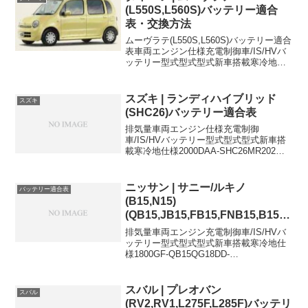
(L550S,L560S)バッテリー適合
表・交換方法
ムーヴラテ(L550S,L560S)バッテリー適合
表車両エンジン仕様充電制御車/IS/HVバ
ッテリー型式型式型式新車搭載寒冷地仕
様CBA-L550SEF-
DET26B17L44B19LCBA-L550SEF-
DETAT,AT・ターボ26B1...
スズキ | ランディハイブリッド
スズキ
(SHC26)バッテリー適合表
排気量車両エンジン仕様充電制御
車/IS/HVバッテリー型式型式型式新車搭
載寒冷地仕様2000DAA-SHC26MR202個
使い-S-95+K-42S-95S-95に適合するおす
すめバッテリーはこちら＞K-42に適合す
るおすすめバッテリーはこ...
ニッサン | サニー/ルキノ
バッテリー適合表
(B15,N15)
(QB15,JB15,FB15,FNB15,B15)
バッテリー適合表
排気量車両エンジン充電制御車/IS/HVバ
ッテリー型式型式型式新車搭載寒冷地仕
様1800GF-QB15QG18DD-
46B24L80D26L1600GF-JB15SR16VE-
34B19L65D26L1500GF-FB15QG15DE-
28...
スバル | プレオバン
スバル
(RV2,RV1,L275F,L285F)バッテリ