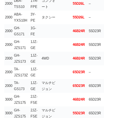
DBA-
1TR-
コンフォ
2000
55D26L
–
TSS10
FPE
ート
ABA-
3Y-
2000
タクシー
55D26L
–
YXS10H
PE
GH-
1G-
2000
46B24R
55D23R
GS171
FE
GH-
1JZ-
2000
46B24R
55D23R
JZS171
GE
GH-
1JZ-
2000
4WD
46B24R
55D23R
JZS173
GE
TA-
1JZ-
2000
65D23R
–
JZS173Z
GE
TA-
1JZ-
マルチビ
2000
65D23R
65D23R
GS173
GE
ジョン
GH-
2JZ-
3000
46B24R
65D23R
JZS175
FSE
GH-
2JZ-
マルチビ
3000
55D23R
65D23R
JZS175
FSE
ジョン