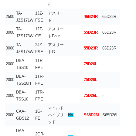
付
TA-
1JZ-
アスリー
2500
46B24R
65D23R
JZS171W
FSE
ト
TA-
1JZ-
アスリー
3000
55D23R
65D23R
JZS173W
GE
トFour
TA-
2JZ-
アスリー
3000
55D23R
65D23R
JZS175W
FSE
トG
DBA-
1TR-
2000
75D26L
–
TSS10
FPE
DBA-
1TR-
2000
75D26L
–
TSS10H
FPE
DBA-
1TR-
2000
75D26L
–
TSS10
FPE
マイルド
CAA-
1G-
2000
ハイブリ
HV
S65D26L
S65D26L
GBS12
FE
ッド
DAA-
2GR-