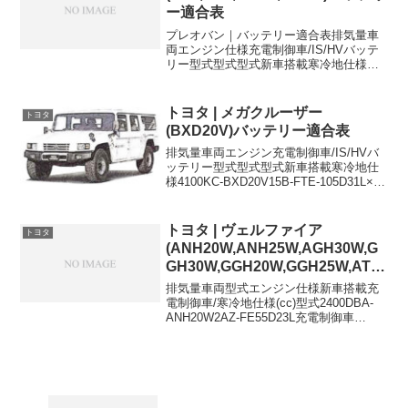
ー適合表
プレオバン｜バッテリー適合表排気量車
両エンジン仕様充電制御車/IS/HVバッテ
リー型式型式型式新車搭載寒冷地仕様
660LE-RV2EN074WD iCVT-
44B20L44B19L660LE-RV2EN074WD MT-
38B19L38B1...
トヨタ | メガクルーザー
トヨタ
(BXD20V)バッテリー適合表
排気量車両エンジン充電制御車/IS/HVバ
ッテリー型式型式型式新車搭載寒冷地仕
様4100KC-BXD20V15B-FTE-105D31L×2-
105D31Lに適合するおすすめバッテリー
はこちら＞
トヨタ | ヴェルファイア
トヨタ
(ANH20W,ANH25W,AGH30W,G
GH30W,GGH20W,GGH25W,ATH
20W)バッテリー適合表
排気量車両型式エンジン仕様新車搭載充
電制御車/寒冷地仕様(cc)型式2400DBA-
ANH20W2AZ-FE55D23L充電制御車
55D23L2400DBA-ANH20W2AZ-FEサイド
リフトアップ80D26L充電制御車
80D26L240...