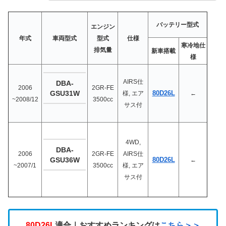
バッテリー型式
エンジン
年式
車両型式
型式
仕様
寒冷地仕
排気量
新車搭載
様
AIRS仕
DBA-
2006
2GR-FE
GSU31W
80D26L
様, エア
←
~2008/12
3500cc
サス付
4WD,
DBA-
2006
2GR-FE
AIRS仕
GSU36W
80D26L
←
~2007/1
3500cc
様, エア
サス付
80D26L
適合｜おすすめランキングは
こちら＞＞