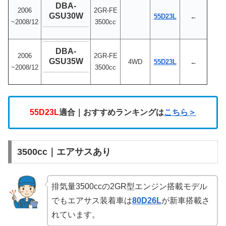
DBA-
2006
2GR-FE
GSU30W
55D23L
←
~2008/12
3500cc
DBA-
2006
2GR-FE
GSU35W
4WD
55D23L
←
~2008/12
3500cc
55D23L
適合｜おすすめランキングは
こちら＞
3500cc｜エアサスあり
排気量3500ccの2GR型エンジン搭載モデル
でもエアサス装着車は
80D26L
が新車搭載さ
れています。