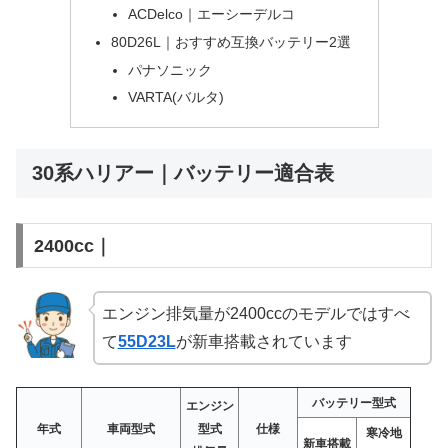
ACDelco｜エーシーデルコ
80D26L｜おすすめ互換バッテリー2選
パナソニック
VARTA(バルタ)
30系ハリアー｜バッテリー適合表
2400cc｜
エンジン排気量が2400ccのモデルではすべ
て
55D23L
が新車搭載されています
バッテリー型式
エンジン
年式
車両型式
型式
仕様
寒冷地
新車搭載