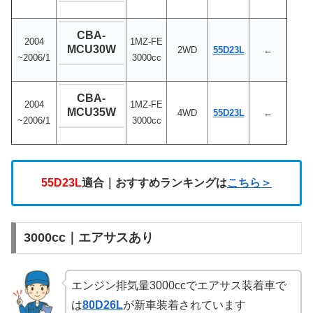
CBA-
2004
1MZ-FE
MCU30W
2WD
55D23L
←
~2006/1
3000cc
CBA-
2004
1MZ-FE
MCU35W
4WD
55D23L
←
~2006/1
3000cc
55D23L
適合｜おすすめランキングは
こちら＞
3000cc｜エアサスあり
エンジン排気量3000ccでエアサス装着車で
は
80D26L
が新車装着されています