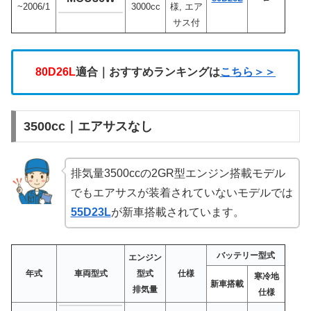
~2006/1
3000cc
様, エア
サス付
80D26L
適合｜おすすめランキングは
こちら＞＞
3500cc｜エアサスなし
排気量3500ccの2GR型エンジン搭載モデル
でもエアサスが装着されていないモデルでは
55D23L
が新車搭載されています。
バッテリー型式
エンジン
年式
車両型式
型式
仕様
寒冷地
新車搭載
排気量
仕様