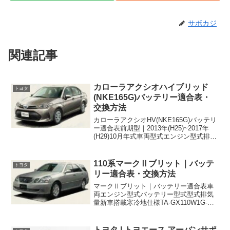
サボカジ
関連記事
カローラアクシオハイブリッド
トヨタ
(NKE165G)バッテリー適合表・
交換方法
カローラアクシオHV(NKE165G)バッテリ
ー適合表前期型｜2013年(H25)~2017年
(H29)10月年式車両型式エンジン型式排気
量バッテリー型式新車搭載寒冷地仕様
2013/8~2017/10DAA-NKE165G1NZ-
FXE15...
110系マークⅡブリット｜バッテ
トヨタ
リー適合表・交換方法
マークⅡブリット｜バッテリー適合表車
両エンジン型式バッテリー型式型式排気
量新車搭載寒冷地仕様TA-GX110W1G-
FE2000cc34B19R55D23RTA-GX115W1G-
FE2000cc34B19R55D23RTA-GX115W1...
トヨタ | トヨエース アーバンサポ