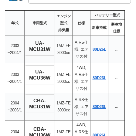
バッテリー型式
エンジン
年式
車両型式
型式
仕様
寒冷地
新車搭載
排気量
仕様
AIRS仕
UA-
2003
1MZ-FE
MCU31W
様, エア
80D26L
←
~2004/1
3000cc
サス付
4WD,
UA-
2003
1MZ-FE
AIRS仕
MCU36W
80D26L
←
~2004/1
3000cc
様, エア
サス付
AIRS仕
CBA-
2004
1MZ-FE
MCU31W
様, エア
80D26L
←
~2006/1
3000cc
サス付
4WD,
CBA-
2004
1MZ-FE
AIRS仕
MCU36W
80D26L
←