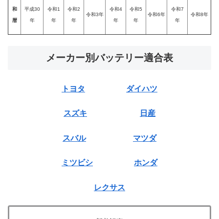
和
平成30
令和1
令和2
令和4
令和5
令和7
令和3年
令和6年
令和8年
暦
年
年
年
年
年
年
メーカー別バッテリー適合表
トヨタ
ダイハツ
スズキ
日産
スバル
マツダ
ミツビシ
ホンダ
レクサス