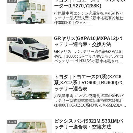
トヨタ
ーター(LY270,Y288K)
排気量車両エンジン充電制御車/IS/HVバ
ッテリー型式型式型式新車搭載寒冷地仕
様3000KK-LY2705L-
105D31L85D26L×23000KK-LY288K5L-
105D31L85D26L×2105D31Lに適合するお
すすめバッテ...
GRヤリス(GXPA16,MXPA12)バ
トヨタ
ッテリー適合表・交換方法
GRヤリス｜バッテリー適合表GXPA16｜
4WD｜1600ccGRヤリス4WDモデルでは
バッテリーはLN3-ISSが新車搭載されて
います。このモデルではリアのラゲージ
ルームにバッテリーが搭載されているた
め、密閉タイプでガス抜きホースも接続
トヨタ | トヨエース(2t系)(XZC6
トヨタ
で...
系,XZC7系,TRC600,TRU600)バ
ッテリー適合表
排気量車両エンジン充電制御車/IS/HVバ
ッテリー型式型式型式新車搭載寒冷地仕
様4000TKG-XZC6系N04C-UM-55D23L×2-
4000TKG-XZC6系N04C-UM-95D31L×2-
4000TKG-XZC6系N04C-UM...
ピクシス バン(S321M,S331M)バ
トヨタ
ッテリー適合表・交換方法