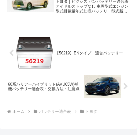
トヨタ｜ピクシス バンバッテリー適合表
アイドルストップなし 車両型式エンジン
型式排気量年式仕様バッテリー型式新車
搭載寒冷地仕様EBD-S321MKF
(NA)660cc2011/11~2015/42WD26B17L44
B20LEBD-S32...
【56219】ENタイプ｜適合バッテリー
60系ハリアーハイブリッド(AVU65W)補
機バッテリー適合表・交換方法・注意点
ホーム
バッテリー適合表
トヨタ