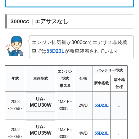
3000cc｜エアサスなし
エンジン排気量が3000ccでエアサス非装着
車では
55D23L
が新車装着されています
バッテリー型式
エンジン
年式
車両型式
型式
仕様
寒冷地
新車搭載
排気量
仕様
UA-
2003
1MZ-FE
MCU30W
2WD
55D23L
←
~2004/7
3000cc
UA-
2003
1MZ-FE
MCU35W
4WD
55D23L
←
~2004/7
3000cc