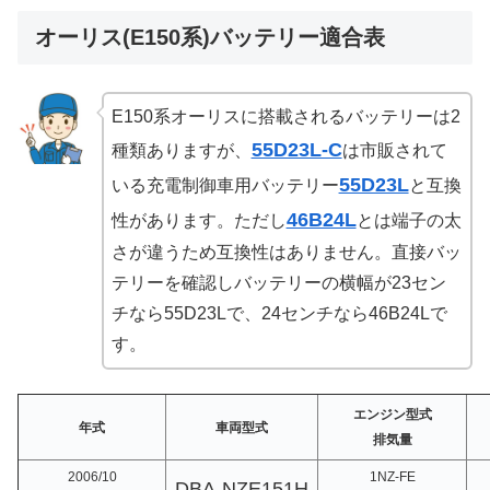
オーリス(E150系)バッテリー適合表
E150系オーリスに搭載されるバッテリーは2
55D23L-C
種類ありますが、
は市販されて
55D23L
いる充電制御車用バッテリー
と互換
46B24L
性があります。ただし
とは端子の太
さが違うため互換性はありません。直接バッ
テリーを確認しバッテリーの横幅が23セン
チなら55D23Lで、24センチなら46B24Lで
す。
エンジン型式
年式
車両型式
排気量
2006/10
1NZ-FE
DBA-NZE151H