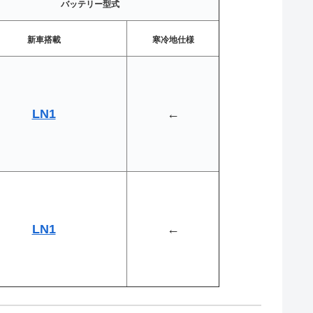
バッテリー型式
新車搭載
寒冷地仕様
LN1
←
LN1
←