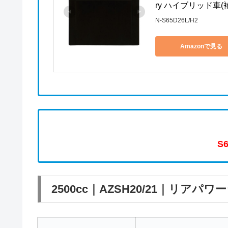
ry ハイブリッド車(
N-S65D26L/H2
Amazonで見る
S
2500cc｜AZSH20/21｜リアパ