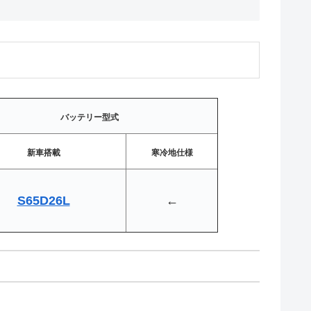
バッテリー型式
新車搭載
寒冷地仕様
S65D26L
←