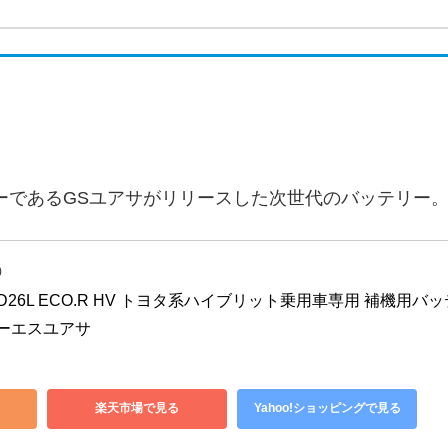
ーであるGSユアサがリリースした次世代のバッテリー
)
65D26L ECO.R HV トヨタ系ハイブリット乗用車専用 補機用バッ
 ジーエスユアサ
楽天市場で見る
Yahoo!ショッピングで見る