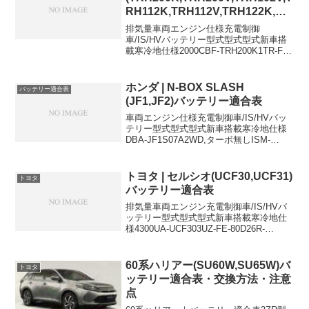
RH112K,TRH112V,TRH122K,KD
H200K,KDH200V,KDH205V,TRH
排気量車両エンジン仕様充電制御
211K,TRH216K,TRH221K,TRH2
車/IS/HVバッテリー型式型式型式新車搭
載寒冷地仕様2000CBF-TRH200K1TR-FE-
26K)バッテリー適合表
55D23R55D23R2000CBF-TRH200K1TR-
FEAT,ジャストロー-85D26R85D26R×...
ホンダ | N-BOX SLASH
バッテリー適合表
(JF1,JF2)バッテリー適合表
車両エンジン仕様充電制御車/IS/HVバッ
テリー型式型式型式新車搭載寒冷地仕様
DBA-JF1S07A2WD,ターボ無しISM-
42RM-42RDBA-JF1S07A2WD,ターボ付き
ISM-42RM-42RDBA-JF2S07A4WD,タ
ー...
トヨタ | セルシオ(UCF30,UCF31)
トヨタ
バッテリー適合表
排気量車両エンジン充電制御車/IS/HVバ
ッテリー型式型式型式新車搭載寒冷地仕
様4300UA-UCF303UZ-FE-80D26R-
4300UA-UCF313UZ-FE-80D26R-
4300DBA-UCF313UZ-FE充電制御車
80D2...
60系ハリアー(SU60W,SU65W)バ
トヨタ
ッテリー適合表・交換方法・注意
点