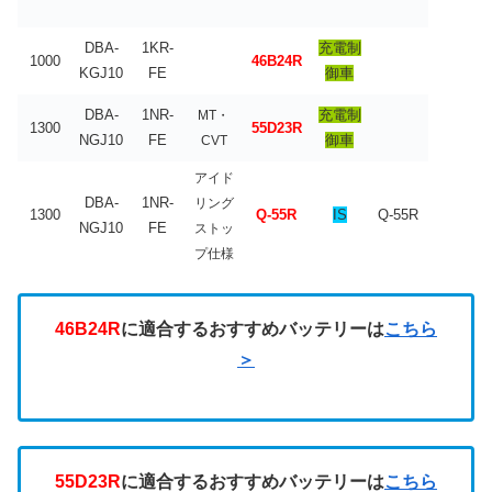
DBA-
1KR-
充電制
1000
46B24R
KGJ10
FE
御車
DBA-
1NR-
充電制
MT・
1300
55D23R
NGJ10
FE
御車
CVT
アイド
DBA-
1NR-
リング
1300
Q-55R
IS
Q-55R
NGJ10
FE
ストッ
プ仕様
46B24R
に適合するおすすめバッテリーは
こちら
＞
55D23R
に適合するおすすめバッテリーは
こちら