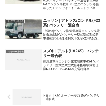
60系ハリアー｜バッテリー適合表3ZR型
NAエンジン搭載車3ZR型のエンジンを搭
載したモデルではアイドルストップ車用
バッテリーQ-55が新車搭載されいます。
年式車両型式エンジン型式排気量仕様バ
ッテリー型式新車搭載寒冷地仕様
ニッサン | アトラス/コンドル(F23
バッテリー適合表
2013/12...
系) バッテリー適合表
1600cc|ガソリン排気量車両エンジン充電
制御車/IS/HVバッテリー型式型式型式新
車搭載寒冷地仕様1600T-SJ2F23NA16S-
34B19R55D23R34B19Rに適合するおすす
めバッテリーはこちら＞2000cc|ガソリン
排気量...
スズキ | アルト(HA24S) バッテ
バッテリー適合表
リー適合表
排気量車両エンジン充電制御車/IS/HVバ
ッテリー型式型式型式新車搭載寒冷地仕
様660CBA-HA24SK6A充電制御車
38B20L-660DBA-HA24SK6A充電制御車
38B20L-660CBA-HA24SK6A充電制御車
38B20L...
トヨタ | FJクルーザー(GJS15W)バッテリ
ー適合表