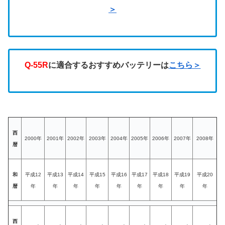
＞
Q-55R
に適合するおすすめバッテリーは
こちら＞
西
2000年
2001年
2002年
2003年
2004年
2005年
2006年
2007年
2008年
暦
和
平成12
平成13
平成14
平成15
平成16
平成17
平成18
平成19
平成20
暦
年
年
年
年
年
年
年
年
年
西