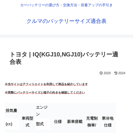
カーバッテリーの選び方・交換方法・容量アップの手引き
クルマのバッテリーサイズ適合表
トヨタ | IQ(KGJ10,NGJ10)バッテリー適
合表
2020
2024
※当サイトはアフィリエイトを利用して商品を紹介しています
※実際にバッテリーサイズと端子の向きを確認してください
エンジ
排気量
ン
車両型
充電制
寒冷地
仕様
新車搭載
(cc)
型式
式
御車/
仕様