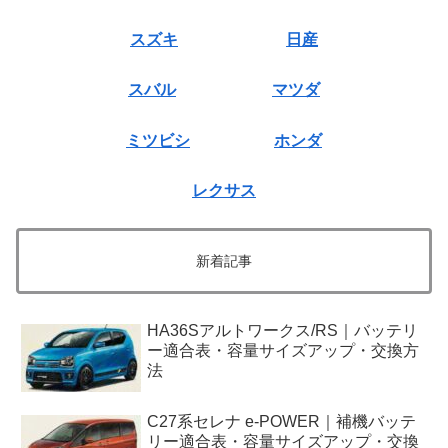
スズキ
日産
スバル
マツダ
ミツビシ
ホンダ
レクサス
新着記事
HA36Sアルトワークス/RS｜バッテリ
ー適合表・容量サイズアップ・交換方
法
C27系セレナ e-POWER｜補機バッテ
リー適合表・容量サイズアップ・交換