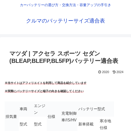
カーバッテリーの選び方・交換方法・容量アップの手引き
クルマのバッテリーサイズ適合表
マツダ | アクセラ スポーツ セダン
(BLEAP,BLEFP,BL5FP)バッテリー適合表
2020
2024
※当サイトはアフィリエイトを利用して商品を紹介しています
※実際にバッテリーサイズと端子の向きを確認してください
エンジ
車両
バッテリー型式
ン
充電制御
排気量
仕様
車/IS/HV
寒冷地
型式
型式
新車搭載
仕様