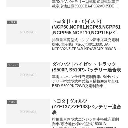
車/IS/HVバッテリー型式型式型式新車搭
載寒冷地仕様3500CBA-PJ32VQ35DE充
電制御車55D23L80D23L2500CBA-
J32VQ25DEAT充電制御車
55D23L80D23L2500CBA...
トヨタ | i・s・t (イスト)
トヨタ
(NCP60,NCP61,NCP65,NCPP61
,NCPP65,NCP110,NCP115)バッ
テリー適合表
排気量車両型式エンジン新車搭載充電制
御車/寒冷地仕様(cc)型式1300CBA-
NCP602NZ-FE34B19R46B24R1300CBA-
NCP611NZ-FE34B19R46B24R1300CBA-
NCP651NZ-FE34B19R4...
ダイハツ | ハイゼット トラック
ダイハツ
(S500P, S510P)バッテリー適合表
車両エンジン仕様充電制御車/IS/HVバッ
テリー型式型式型式新車搭載寒冷地仕様
EBD-S500PKF2WD充電制御車
34B19L44B20LEBD-S510PKF4WD充電制
御車34B19L44B20L34B19Lに適合するお
すすめバッテリ...
トヨタ | ヴォルツ
トヨタ
(ZZE137,ZZE138)バッテリー適合
表
排気量車両型式エンジン新車搭載充電制
御車/寒冷地仕様(cc)型式1800UA-