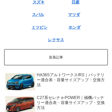
スズキ
日産
スバル
マツダ
ミツビシ
ホンダ
レクサス
新着記事
HA36Sアルトワークス/RS｜バッテリ
ー適合表・容量サイズアップ・交換方
法
C27系セレナ e-POWER｜補機バッテ
リー適合表・容量サイズアップ・交換
方法