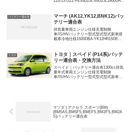
ZZE1372ZZ-FE55D23L-55D23L1800UA-
ZZE1381ZZ-FE55D23L-55D23L55D23Lに
適合するおすすめバッテリーはこちら...
マーチ (AK12,YK12,BNK12)バッ
バッテリー適合表
テリー適合表
排気量車両エンジン仕様充電制御
車/IS/HVバッテリー型式型式型式新車搭
載寒冷地仕様1500DBA-YK12HR15DE充
電制御車46B24L55B24L1400DBA-
BNK12CR14DE充電制御車
46B24L55B24L1400DBA...
トヨタ｜スペイド (P14系)バッテ
トヨタ
リー適合表・交換方法
スペイド｜バッテリー適合表1300cc排気
量年式車両エンジン仕様充電制御
車/IS/HVバッテリー型式型式型式新車搭
載寒冷地仕様1300cc2012/7~2015/7DBA-
NSP1401NR-FE 充電制御車46B24LQ-
551300cc...
マツダ | アクセラ スポーツ(BM)
(BM5AS,BM5FS,BMEFS,BM2FS,BM2A
S)バッテリー適合表