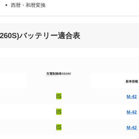
西暦・和暦変換
LA260S)バッテリー適合表
充電制御車/IS/HV
新車搭載
IS
M-42
IS
M-42
IS
M-42