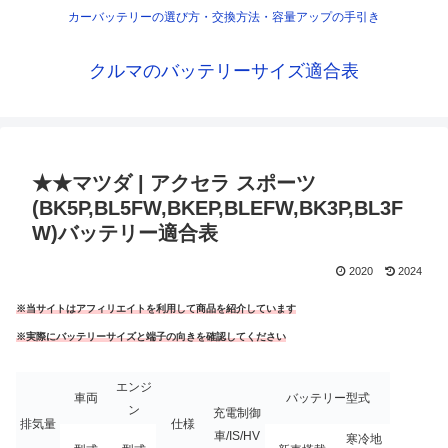
カーバッテリーの選び方・交換方法・容量アップの手引き
クルマのバッテリーサイズ適合表
★★マツダ | アクセラ スポーツ
(BK5P,BL5FW,BKEP,BLEFW,BK3P,BL3F
W)バッテリー適合表
2020
2024
※当サイトはアフィリエイトを利用して商品を紹介しています
※実際にバッテリーサイズと端子の向きを確認してください
エンジ
車両
バッテリー型式
ン
充電制御
排気量
仕様
車/IS/HV
寒冷地