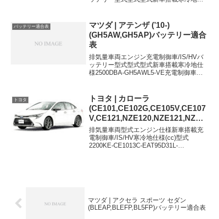
様DBA-LA150SKF2WDISM-42M-42DBA-
LA150SKF (ターボ)2WD,ターボISM-...
マツダ | アテンザ (’10-)
バッテリー適合表
(GH5AW,GH5AP)バッテリー適合
表
排気量車両エンジン充電制御車/IS/HVバ
ッテリー型式型式型式新車搭載寒冷地仕
様2500DBA-GH5AWL5-VE充電制御車
80D26L-2500DBA-GH5APL5充電制御車
80D26L80D26L80D26Rに適合するおすす
めバッテ...
トヨタ | カローラ
トヨタ
(CE101,CE102G,CE105V,CE107
V,CE121,NZE120,NZE121,NZE1
24,ZZE122,ZZE124)バッテリー適
排気量車両型式エンジン仕様新車搭載充
合表
電制御車/IS/HV寒冷地仕様(cc)型式
2200KE-CE1013C-EAT95D31L-
105D31L2200KE-CE1013C-EMT80D26L-
95D31L2200KE-CE102G3C-EA...
マツダ | アクセラ スポーツ セダン
(BLEAP,BLEFP,BL5FP)バッテリー適合表