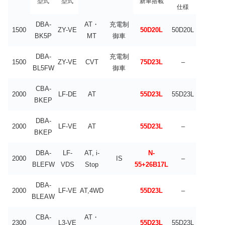
型式
型式
新車搭載
仕様
DBA-
AT・
充電制
1500
ZY-VE
50D20L
50D20L
BK5P
MT
御車
DBA-
充電制
1500
ZY-VE
CVT
75D23L
–
BL5FW
御車
CBA-
2000
LF-DE
AT
55D23L
55D23L
BKEP
DBA-
2000
LF-VE
AT
55D23L
–
BKEP
DBA-
LF-
AT, i-
N-
2000
IS
–
BLEFW
VDS
Stop
55+26B17L
DBA-
2000
LF-VE
AT,4WD
55D23L
–
BLEAW
CBA-
AT・
2300
L3-VE
55D23L
55D23L