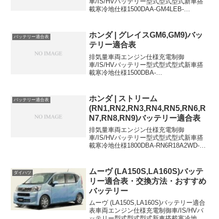
車/IS/HVバッテリー型式型式型式新車搭
載寒冷地仕様1500DAA-GM4LEB-
H12WDHV38B19L38B19L1500DAA-
GM5LEB-
H14WDHV38B19L38B19L38B19Lに適合
ホンダ | グレイスGM6,GM9)バッ
バッテリー適合表
す...
テリー適合表
排気量車両エンジン仕様充電制御
車/IS/HVバッテリー型式型式型式新車搭
載寒冷地仕様1500DBA-
GM6L15B2WDISN-55N-551500DBA-
GM9L15B4WDISN-55N-55N-55に適合す
るおすすめバッテリーはこちら...
ホンダ | ストリーム
バッテリー適合表
(RN1,RN2,RN3,RN4,RN5,RN6,R
N7,RN8,RN9)バッテリー適合表
排気量車両エンジン仕様充電制御
車/IS/HVバッテリー型式型式型式新車搭
載寒冷地仕様1800DBA-RN6R18A2WD-
44B19L-1800DBA-RN6R18A2WD,ナビ付
き-46B24L-1800DBA-RN6R18A2WD,フ
ロ...
ムーヴ (LA150S,LA160S)バッテ
ダイハツ
リー適合表・交換方法・おすすめ
バッテリー
ムーヴ (LA150S,LA160S)バッテリー適合
表車両エンジン仕様充電制御車/IS/HVバ
ッテリー型式型式型式新車搭載寒冷地仕