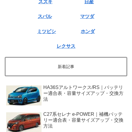
スズキ
日産
スバル
マツダ
ミツビシ
ホンダ
レクサス
新着記事
HA36Sアルトワークス/RS｜バッテリ
ー適合表・容量サイズアップ・交換方
法
C27系セレナ e-POWER｜補機バッテ
リー適合表・容量サイズアップ・交換
方法