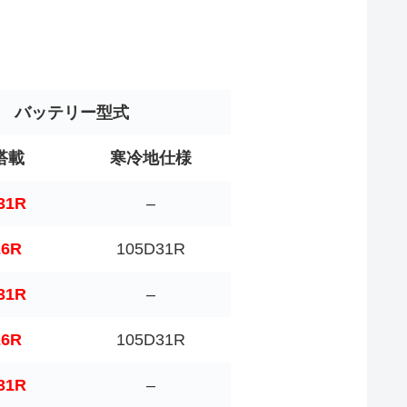
バッテリー型式
搭載
寒冷地仕様
31R
–
26R
105D31R
31R
–
26R
105D31R
31R
–