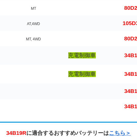
80D
MT
105D
AT,4WD
80D
MT, 4WD
充電制御車
34B
充電制御車
34B
34B
34B
34B19R
に適合するおすすめバッテリーは
こちら＞