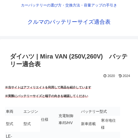
カーバッテリーの選び方・交換方法・容量アップの手引き
クルマのバッテリーサイズ適合表
ダイハツ | Mira VAN (250V,260V) バッテ
リー適合表
2020
2024
※当サイトはアフィリエイトを利用して商品を紹介しています
※実際にバッテリーサイズと端子の向きを確認してください
車両
エンジン
バッテリー型式
充電制御
仕様
寒冷地仕
車/IS/HV
型式
型式
新車搭載
様
LE-