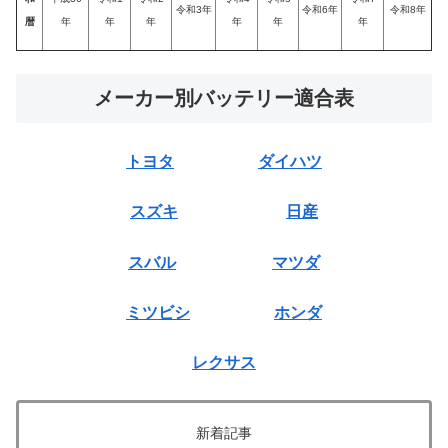
令和3年
令和6年
令和8年
暦
年
年
年
年
年
年
メーカー別バッテリー適合表
トヨタ
ダイハツ
スズキ
日産
スバル
マツダ
ミツビシ
ホンダ
レクサス
新着記事