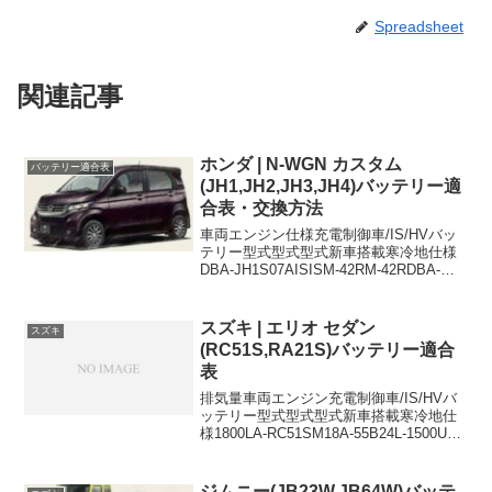
Spreadsheet
関連記事
ホンダ | N-WGN カスタム
バッテリー適合表
(JH1,JH2,JH3,JH4)バッテリー適
合表・交換方法
車両エンジン仕様充電制御車/IS/HVバッ
テリー型式型式型式新車搭載寒冷地仕様
DBA-JH1S07AISISM-42RM-42RDBA-
JH1S07Aターボ,ISISM-42RM-42RDBA-
JH2S07A4WD,ISISM-42RM-4...
スズキ | エリオ セダン
スズキ
(RC51S,RA21S)バッテリー適合
表
排気量車両エンジン充電制御車/IS/HVバ
ッテリー型式型式型式新車搭載寒冷地仕
様1800LA-RC51SM18A-55B24L-1500UA-
RA21SM15A-55B24L-1500LA-
RA21SM15A-55B24L-55B24Lに適...
ジムニー(JB23W,JB64W)バッテ