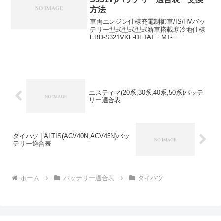
方法
車両エンジン仕様充電制御車/IS/HVバッ
テリー型式型式型式新車搭載寒冷地仕様
EBD-S321VKF-DETAT・MT-
26B17L44B20LEBD-S321VKF-VEAT・
MT-26B17L44B20LHBD-S321VKF-
VEAT...
エスティマ(20系,30系,40系,50系)バッテ
リー適合表
ダイハツ | ALTIS(ACV40N,ACV45N)バッ
テリー適合表
ホーム
バッテリー適合表
ダイハツ