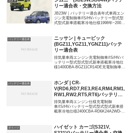
スズキ
リー適合表・交換方法
JB23W｜バッテリー適合表年式車両エン
ジン充電制御車/IS/HVバッテリー型式型
式型式新車搭載寒冷地仕様1998年~2004
年GF-JB23WK6A-55B24R←1998年~2004
年TA-JB23WK6A-55B24R←2004年~2...
ニッサン | キュービック
バッテリー適合表
(BGZ11,YGZ11,YGNZ11)バッテ
リー適合表
排気量車両エンジン充電制御車/IS/HVバ
ッテリー型式型式型式新車搭載寒冷地仕
様1400DBA-BGZ11CR14DE充電制御車
34B19L55B24L1500DBA-YGZ11HR15DE
充電制御車46B24L55B24L1500DBA-...
ホンダ | CR-
バッテリー適合表
V(RD6,RD7,RE3,RE4,RM4,RM1,
RW1,RW2,RT5,RT6)バッテリー
適合表
排気量車両エンジン仕様充電制御
車/IS/HVバッテリー型式型式型式新車搭
載寒冷地仕様2400CBA-RD6K24A2WD-
46B24L-2400CBA-RD7K24A4WD-
46B24L-2400DBA-RE3K24A2WD-
46B24L-...
ハイゼット カーゴ(S321V,
ダイハツ
S331V)バッテリー適合表・交換