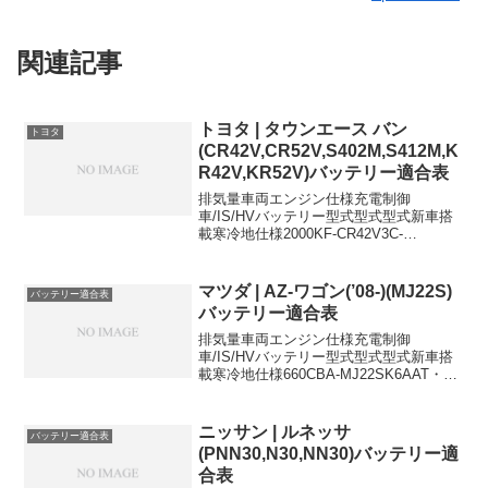
関連記事
トヨタ | タウンエース バン
トヨタ
(CR42V,CR52V,S402M,S412M,K
R42V,KR52V)バッテリー適合表
排気量車両エンジン仕様充電制御
車/IS/HVバッテリー型式型式型式新車搭
載寒冷地仕様2000KF-CR42V3C-
EAT105D31R-2000KF-CR42V3C-
EMT80D26R105D31R2000KF-CR52V3C-
EAT, 4...
マツダ | AZ-ワゴン(’08-)(MJ22S)
バッテリー適合表
バッテリー適合表
排気量車両エンジン仕様充電制御
車/IS/HVバッテリー型式型式型式新車搭
載寒冷地仕様660CBA-MJ22SK6AAT・
MT・4WD・ターボ38B20L-660DBA-
MJ22SK6AAT・MT・4WD38B20L-
38B20Lに適合するお...
ニッサン | ルネッサ
バッテリー適合表
(PNN30,N30,NN30)バッテリー適
合表