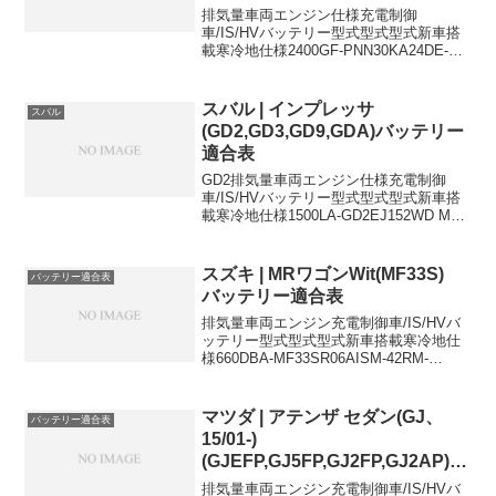
排気量車両エンジン仕様充電制御
車/IS/HVバッテリー型式型式型式新車搭
載寒冷地仕様2400GF-PNN30KA24DE-
55D23L80D26L2000GF-N30SR20DE-
55B24L65D26L2000GF-N30SR20DEG
リ...
スバル | インプレッサ
スバル
(GD2,GD3,GD9,GDA)バッテリー
適合表
GD2排気量車両エンジン仕様充電制御
車/IS/HVバッテリー型式型式型式新車搭
載寒冷地仕様1500LA-GD2EJ152WD MT-
34B19L-1500LA-GD2EJ152WD AT-
34B19L-34B19Lに適合するおすすめバッ
テリ...
スズキ | MRワゴンWit(MF33S)
バッテリー適合表
バッテリー適合表
排気量車両エンジン充電制御車/IS/HVバ
ッテリー型式型式型式新車搭載寒冷地仕
様660DBA-MF33SR06AISM-42RM-
42R660DBA-MF33SR06AISM-42RM-
42R660DBA-MF33SR06AISM-42RM...
マツダ | アテンザ セダン(GJ、
バッテリー適合表
15/01-)
(GJEFP,GJ5FP,GJ2FP,GJ2AP)バ
ッテリー適合表
排気量車両エンジン充電制御車/IS/HVバ