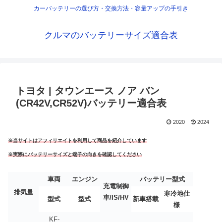
カーバッテリーの選び方・交換方法・容量アップの手引き
クルマのバッテリーサイズ適合表
トヨタ | タウンエース ノア バン
(CR42V,CR52V)バッテリー適合表
2020
2024
※当サイトはアフィリエイトを利用して商品を紹介しています
※実際にバッテリーサイズと端子の向きを確認してください
車両
エンジン
バッテリー型式
充電制御
排気量
寒冷地仕
車/IS/HV
型式
型式
新車搭載
様
KF-