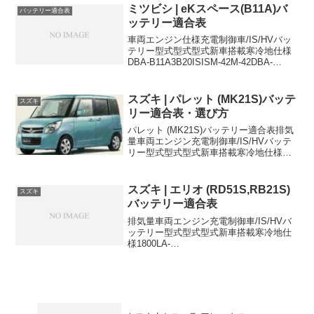
ミツビシ | eKスペース(B11A)バ
バッテリー適合表
ッテリー適合表
車両エンジン仕様充電制御車/IS/HVバッ
テリー型式型式型式新車搭載寒冷地仕様
DBA-B11A3B20ISISM-42M-42DBA-
B11A3B204WD,ISISM-42M-42DBA-
B11A3B202WD,FCM-City付き車IS...
スズキ | パレット (MK21S)バッテ
スズキ
リー適合表・選び方
パレット (MK21S)バッテリー適合表排気
量車両エンジン充電制御車/IS/HVバッテ
リー型式型式型式新車搭載寒冷地仕様
660DBA-MK21SK6A38B20L-660CBA-
MK21SK6A38B20L-660DBA-
MK21SK6A3...
スズキ | エリオ (RD51S,RB21S)
スズキ
バッテリー適合表
排気量車両エンジン充電制御車/IS/HVバ
ッテリー型式型式型式新車搭載寒冷地仕
様1800LA-
RD51SM18A55B24L55B24L1800LA-
RD51SM18A55B24L-1500LA-
RB21SM15A55B24L-1500UA...