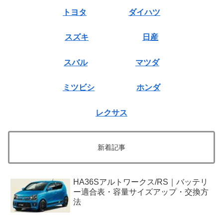
トヨタ
ダイハツ
スズキ
日産
スバル
マツダ
ミツビシ
ホンダ
レクサス
新着記事
HA36Sアルトワークス/RS｜バッテリ
ー適合表・容量サイズアップ・交換方
法