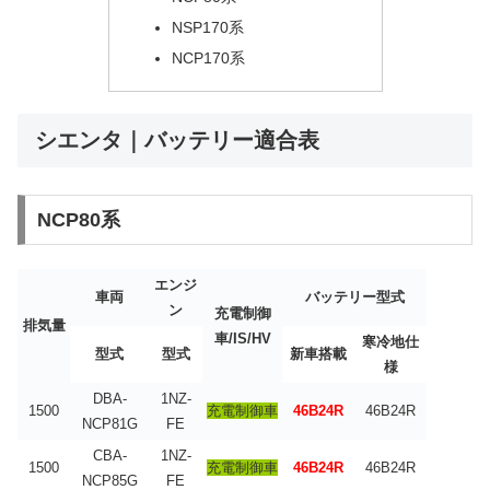
NSP170系
NCP170系
シエンタ｜バッテリー適合表
NCP80系
エンジ
車両
バッテリー型式
ン
充電制御
排気量
車/IS/HV
寒冷地仕
型式
型式
新車搭載
様
DBA-
1NZ-
1500
充電制御車
46B24R
46B24R
NCP81G
FE
CBA-
1NZ-
1500
充電制御車
46B24R
46B24R
NCP85G
FE