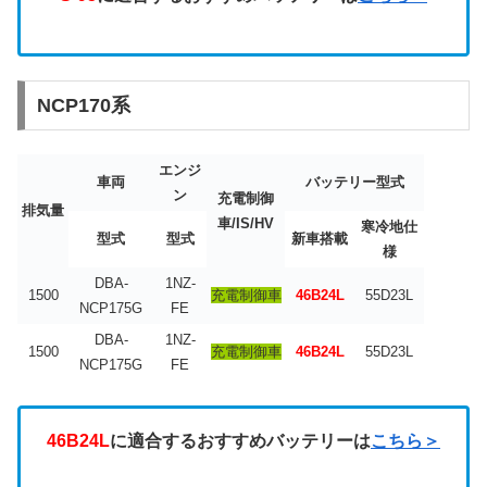
NCP170系
エンジ
車両
バッテリー型式
ン
充電制御
排気量
車/IS/HV
寒冷地仕
型式
型式
新車搭載
様
DBA-
1NZ-
1500
充電制御車
46B24L
55D23L
NCP175G
FE
DBA-
1NZ-
1500
充電制御車
46B24L
55D23L
NCP175G
FE
46B24L
に適合するおすすめバッテリーは
こちら＞