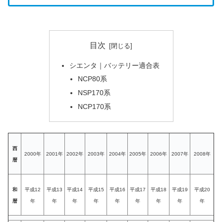
目次
シエンタ｜バッテリー適合表
NCP80系
NSP170系
NCP170系
西
2000年
2001年
2002年
2003年
2004年
2005年
2006年
2007年
2008年
暦
和
平成12
平成13
平成14
平成15
平成16
平成17
平成18
平成19
平成20
暦
年
年
年
年
年
年
年
年
年