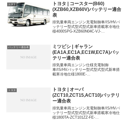
トヨタ | コースター(B60)
トヨタ
(XZB60,XZB60V)バッテリー適合
表
排気量車両エンジン充電制御車/IS/HVバ
ッテリー型式型式型式新車搭載寒冷地仕
様4000SPG-XZB60N04C-VJ-
105D31R105D31R4000SKG-XZB60N04C-
VJ-105D31R105D31R4000SKG-XZ...
ミツビシ | ギャラン
バッテリー適合表
(EA1A,EC1A,EC1W,EC7A)バッ
テリー適合表
排気量車両エンジン仕様充電制御
車/IS/HVバッテリー型式型式型式新車搭
載寒冷地仕様1800E-
EA1A4G9334B19L80D26L1800E-
EC1A4G9334B19L80D26L1800E-
EC1W4G93ワゴン34B19L80D...
トヨタ | オーパ
トヨタ
(ZCT10,ZCT15,ACT10)バッテリ
ー適合表
排気量車両エンジン充電制御車/IS/HVバ
ッテリー型式型式型式新車搭載寒冷地仕
様1800TA-ZCT101ZZ-FE-
34B19R46B24R1800TA-ZCT151ZZ-FE-
34B19R46B24R1800UA-ZCT101ZZ-FE...