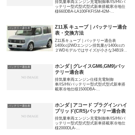
排気量車両エンジン充電制御車/IS/HVバ
ッテリー型式型式型式新車搭載寒冷地仕
様660DBA-LA100FKFISM-42M-
42660DBA-LA100FKFISM-42M-
42660DBA-LA100FKFISM-42M-
42660DB...
Z11系 キューブ｜バッテリー適合
バッテリー適合表
表・交換方法
Z11系キューブ｜バッテリー適合表
1400cc|2WDエンジン排気量が1400ccの
２WDモデルではサイズが小さな34B19L
が新車搭載されていますが、データセン
ターとの通信機能が実装されている「日
産カーウィングス」装着車は46B24Lが
ホンダ | グレイスGM6,GM9)バッ
バッテリー適合表
新...
テリー適合表
排気量車両エンジン仕様充電制御
車/IS/HVバッテリー型式型式型式新車搭
載寒冷地仕様1500DBA-
GM6L15B2WDISN-55N-551500DBA-
GM9L15B4WDISN-55N-55N-55に適合す
るおすすめバッテリーはこちら...
ホンダ | アコード プラグインハイ
バッテリー適合表
ブリッド(CR5)バッテリー適合表
排気量車両エンジン充電制御車/IS/HVバ
ッテリー型式型式型式新車搭載寒冷地仕
様2000DLA-
CR5LFAHV46B24R46B24R46B24Rに適合