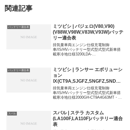
関連記事
ミツビシ | パジェロ(V80,V90)
バッテリー適合表
(V88W,V98W,V83W,V93W)バッテ
リー適合表
排気量車両エンジン仕様充電制御
車/IS/HVバッテリー型式型式型式新車搭
載寒冷地仕様3200LDA-
V88W4M4180D26L80D26L×23200LDA-
V98W4M4180D26L80D26L×23000DBA-
V83W6G7280...
ミツビシ | ランサー エボリューシ
バッテリー適合表
ョン
Ⅸ(CT9A,SJGFZ,SNGFZ,SNDFZ)
バッテリー適合表
排気量車両エンジン仕様充電制御
車/IS/HVバッテリー型式型式型式新車搭
載寒冷地仕様2000GH-CT9A4G63MT・タ
ーボ・
GSR44B20L55B24L2000SJGFZ4G63MT
・ターボ・GSR44B20L75D23L2000SN...
スバル | ステラ カスタム
スバル
(LA100F,LA110F)バッテリー適合
表