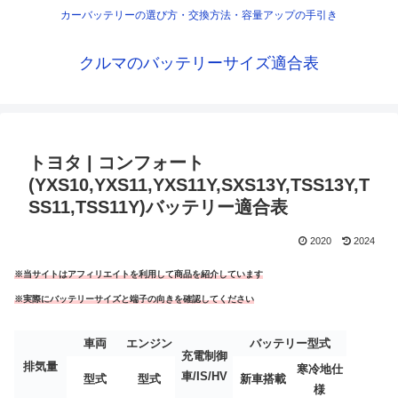
カーバッテリーの選び方・交換方法・容量アップの手引き
クルマのバッテリーサイズ適合表
トヨタ | コンフォート
(YXS10,YXS11,YXS11Y,SXS13Y,TSS13Y,T
SS11,TSS11Y)バッテリー適合表
2020
2024
※当サイトはアフィリエイトを利用して商品を紹介しています
※実際にバッテリーサイズと端子の向きを確認してください
車両
エンジン
バッテリー型式
充電制御
排気量
寒冷地仕
車/IS/HV
型式
型式
新車搭載
様