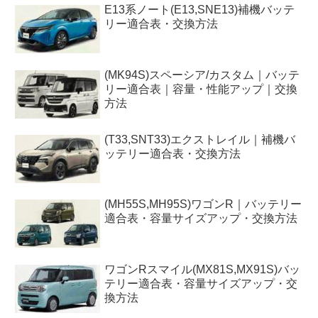
E13系ノート(E13,SNE13)補機バッテ
リー適合表・交換方法
(MK94S)スペーシア/カスタム｜バッテ
リー適合表｜容量・性能アップ｜交換
方法
(T33,SNT33)エクストレイル｜補機バ
ッテリー適合表・交換方法
(MH55S,MH95S)ワゴンR｜バッテリー
適合表・容量サイズアップ・交換方法
ワゴンRスマイル(MX81S,MX91S)バッ
テリー適合表・容量サイズアップ・交
換方法