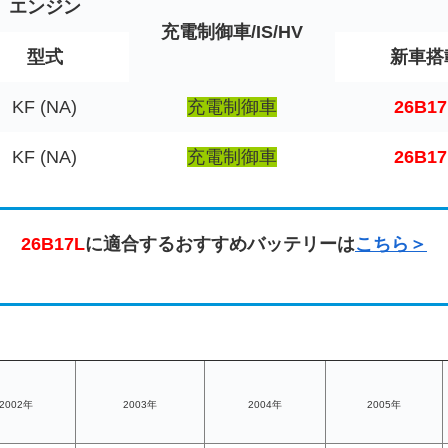
エンジン
充電制御車/IS/HV
型式
新車搭
KF (NA)
充電制御車
26B17
KF (NA)
充電制御車
26B17
26B17L
に適合するおすすめバッテリーは
こちら＞
2002年
2003年
2004年
2005年