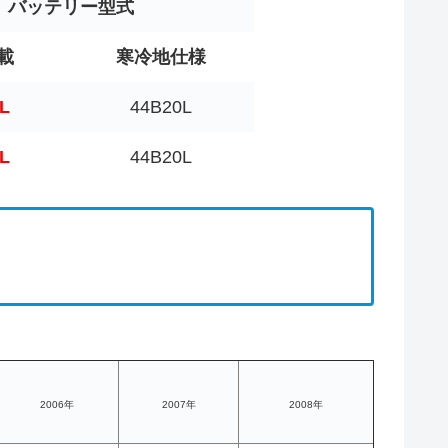
バッテリー型式
載
寒冷地仕様
L
44B20L
L
44B20L
2006年
2007年
2008年