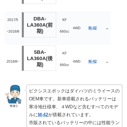
DBA-
2017/5
KF
LA360A(前
M-42
←
4WD
期)
~2018/8
660cc
5BA-
KF
LA360A(後
M-42
←
2018/8~
4WD
期)
660cc
ピクシスエポックはダイハツのミライースの
OEM車です。新車搭載されるバッテリーは
整備士
寒冷地仕様車、４WDなど含むすべてのモデ
ルに
M-42
が搭載されています。
市販されているバッテリーの中には性能ラン