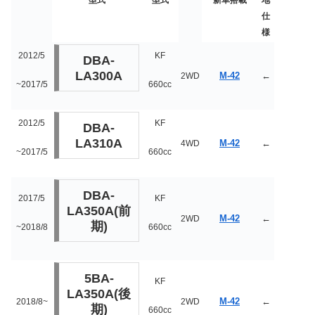
仕
様
2012/5
KF
DBA-
LA300A
M-42
←
2WD
~2017/5
660cc
2012/5
KF
DBA-
LA310A
M-42
←
4WD
~2017/5
660cc
DBA-
2017/5
KF
LA350A(前
M-42
←
2WD
期)
~2018/8
660cc
5BA-
KF
LA350A(後
M-42
←
2018/8~
2WD
期)
660cc