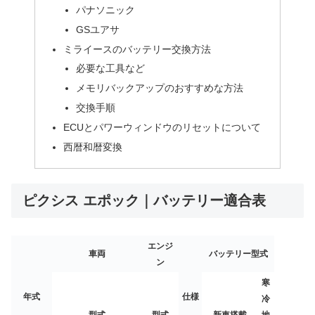
パナソニック
GSユアサ
ミライースのバッテリー交換方法
必要な工具など
メモリバックアップのおすすめな方法
交換手順
ECUとパワーウィンドウのリセットについて
西暦和暦変換
ピクシス エポック｜バッテリー適合表
エンジ
車両
バッテリー型式
ン
寒
年式
仕様
冷
型式
型式
新車搭載
地