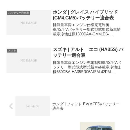
RZ4LFC-
H42000cc2023/4~2WD46B24R←6AA-
RZ6LFC-H42000cc2023/4~4W...
ホンダ | グレイス ハイブリッド
バッテリー適合表
(GM4,GM5)バッテリー適合表
排気量車両エンジン仕様充電制御
車/IS/HVバッテリー型式型式型式新車搭
載寒冷地仕様1500DAA-GM4LEB-
H12WDHV38B19L38B19L1500DAA-
GM5LEB-
H14WDHV38B19L38B19L38B19Lに適合
スズキ | アルト エコ (HA35S) バ
スズキ
す...
ッテリー適合表
排気量車両エンジン充電制御車/IS/HVバ
ッテリー型式型式型式新車搭載寒冷地仕
様660DBA-HA35SR06AISM-42RM-
42R660DBA-HA35SR06AISM-42RM-
42R660DBA-HA35SR06AISM-42RM...
ホンダ | フィット EV(MCF3)バッテリー
適合表