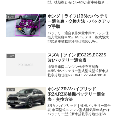
型、後期型ともにK-42Rが新車搭載され
ています。 車両型式エンジン型式排気量
年式充電制御車/IS/HVバッテリー型式新
車搭載寒冷地仕様DAA-MK53SR...
ホンダ｜ライフ(JB6)のバッテリ
ホンダ
ー適合表・交換方法・バックアッ
プ手順
バッテリー適合表排気量車両エンジン仕
様充電制御車/IS/HVバッテリー型式型式
型式新車搭載寒冷地仕様660UA-
JB6P07A4WD-28B17R-660UA-
JB6P07A4WD,スマートキー付
き-38B19R-おすすめバッテリーPana...
スズキ | ツイン (EC22S,EC22S
スズキ
改)バッテリー適合表
排気量車両エンジン仕様充電制御
車/IS/HVバッテリー型式型式型式新車搭
載寒冷地仕様660UA-EC22SK6A38B20L-
660UA-EC22S改K6Aハイブリッド FT7C-
HEV×16個38B20L-660ZA-EC22SK6Aハ
イ...
ホンダ ZR-Vハイブリッド
ホンダ
(RZ4,RZ6)補機バッテリー適合
表・交換方法
ZR-V ハイブリッド｜補機バッテリー適合
表 車両型式エンジン型式排気量年式仕様
バッテリー型式新車搭載寒冷地仕様6AA-