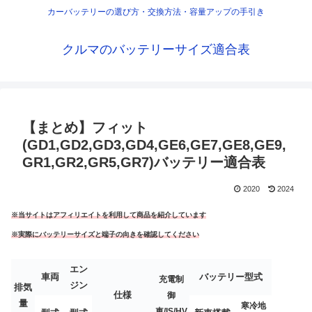
カーバッテリーの選び方・交換方法・容量アップの手引き
クルマのバッテリーサイズ適合表
【まとめ】フィット
(GD1,GD2,GD3,GD4,GE6,GE7,GE8,GE9,
GR1,GR2,GR5,GR7)バッテリー適合表
2020
2024
※当サイトはアフィリエイトを利用して商品を紹介しています
※実際にバッテリーサイズと端子の向きを確認してください
エン
車両
バッテリー型式
充電制
ジン
排気
仕様
御
量
寒冷地
車/IS/HV