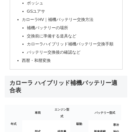
ボッシュ
GSユアサ
カローラHV｜補機バッテリー交換方法
補機バッテリーの場所
交換前に準備する道具など
カローラハイブリッド補機バッテリー交換手順
バッテリー交換後の確認など
西暦・和暦変換
カローラ ハイブリッド補機バッテリー適
合表
エンジン型
車両
バッテリー型式
式
年式
駆動
寒冷
型式
排気量
新車搭載
地仕