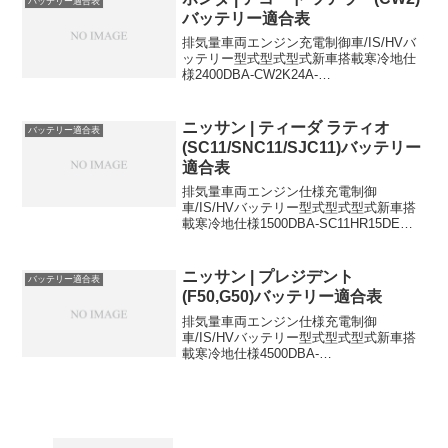
バッテリー適合表
バッテリー適合表
排気量車両エンジン充電制御車/IS/HVバ
ッテリー型式型式型式新車搭載寒冷地仕
様2400DBA-CW2K24A-
55B24L55B24L55B24Lに適合するおすす
めバッテリーはこちら＞
ニッサン | ティーダ ラティオ
バッテリー適合表
(SC11/SNC11/SJC11)バッテリー
適合表
排気量車両エンジン仕様充電制御
車/IS/HVバッテリー型式型式型式新車搭
載寒冷地仕様1500DBA-SC11HR15DE充
電制御車34B19L55B24L1500DBA-
SC11HR15DE15M,15G充電制御車
46B24L55B24L1...
ニッサン | プレジデント
バッテリー適合表
(F50,G50)バッテリー適合表
排気量車両エンジン仕様充電制御
車/IS/HVバッテリー型式型式型式新車搭
載寒冷地仕様4500DBA-
PGF50VK45DEAT-
80D23L110D26L4500CBA-
PGF50VK45DEAT-
80D23L110D26L4500GF-J...