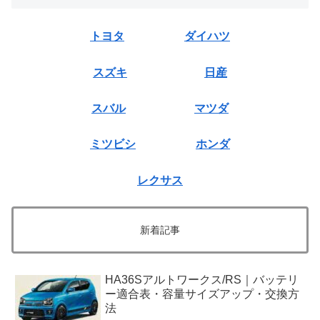
トヨタ
ダイハツ
スズキ
日産
スバル
マツダ
ミツビシ
ホンダ
レクサス
新着記事
HA36Sアルトワークス/RS｜バッテリ
ー適合表・容量サイズアップ・交換方
法