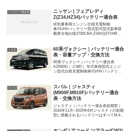
ニッサン | フェアレディ
バッテリー適合表
Z(Z34,HZ34)バッテリー適合表
排気量車両エンジン仕様充電制御
車/IS/HVバッテリー型式型式型式新車搭
載寒冷地仕様3700CBA-Z34VQ37VHR充
電制御車55D23L80D23L3700CBA-
Z34VQ37VHRクーペ充電制御車
55D23L80D23L3700C...
60系ヴォクシー｜バッテリー適合
トヨタ
表・容量アップ・交換方法
60系ヴォクシー｜バッテリー適合表
AZR60G｜２WD｜ 年式車両型式エンジ
ン型式仕様充電制御車/IS/HVバッテリー
型式新車搭載寒冷地仕様20012004TA-
AZR60G1AZ-FSE2000ccV、後席TV付
46B24L55D23L2...
スバル｜ジャスティ
スバル
(M900F,M910F)バッテリー適合
表・交換方法
ジャスティ｜バッテリー適合表前期型｜
2016年11月~2020年8月ジャスティの前期
型に搭載されるバッテリーはすべてM-42
です。前期型は2016年(平成28年)から
2020年(令和2年8月)製造のものを指しま
す。年式車両型式エンジン型式仕...
ホンダ | アコード ツアラー(CW2)