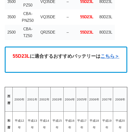
3500
VQ35DE
–
55D23L
80D23L
PZ50
CBA-
3500
VQ35DE
–
55D23L
80D23L
PNZ50
CBA-
2500
QR25DE
–
55D23L
80D23L
TZ50
55D23L
に適合するおすすめバッテリーは
こちら＞
西
2000年
2001年
2002年
2003年
2004年
2005年
2006年
2007年
2008年
暦
和
平成12
平成13
平成14
平成15
平成16
平成17
平成18
平成19
平成20
暦
年
年
年
年
年
年
年
年
年