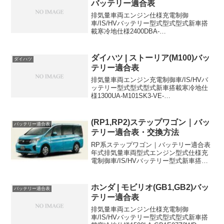
バッテリー適合表
排気量車両エンジン仕様充電制御
車/IS/HVバッテリー型式型式型式新車搭
載寒冷地仕様2400DBA-
NA4W4G69AT,AT・
4W55B24L75D23L2400CBA-
NA4W4G6955B24L75D23L2400CBA-
ダイハツ | ストーリア(M100)バッ
ダイハツ
NA4W4G...
テリー適合表
排気量車両エンジン充電制御車/IS/HVバ
ッテリー型式型式型式新車搭載寒冷地仕
様1300UA-M101SK3-VE-
34B19L44B19L1300LA-M101SK3-VE2-
34B19L44B19L1300LA-M111SK3-VE-3...
(RP1,RP2)ステップワゴン｜バッ
バッテリー適合表
テリー適合表・交換方法
RP系ステップワゴン｜バッテリー適合表
年式排気量車両型式エンジン型式仕様充
電制御車/IS/HVバッテリー型式新車搭載
寒冷地仕様2020/01~2022/051500cc6BA-
RP1L15B2WDISUN-55←2015/4~2020/0...
ホンダ | モビリオ(GB1,GB2)バッ
バッテリー適合表
テリー適合表
排気量車両エンジン仕様充電制御
車/IS/HVバッテリー型式型式型式新車搭