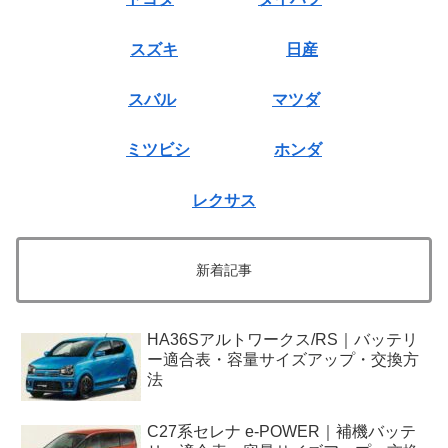
スズキ
日産
スバル
マツダ
ミツビシ
ホンダ
レクサス
新着記事
HA36Sアルトワークス/RS｜バッテリ
ー適合表・容量サイズアップ・交換方
法
C27系セレナ e-POWER｜補機バッテ