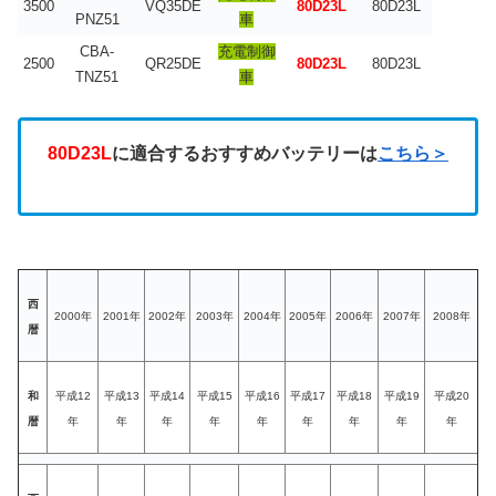
3500
VQ35DE
80D23L
80D23L
PNZ51
車
CBA-
充電制御
2500
QR25DE
80D23L
80D23L
TNZ51
車
80D23L
に適合するおすすめバッテリーは
こちら＞
西
2000年
2001年
2002年
2003年
2004年
2005年
2006年
2007年
2008年
暦
和
平成12
平成13
平成14
平成15
平成16
平成17
平成18
平成19
平成20
暦
年
年
年
年
年
年
年
年
年