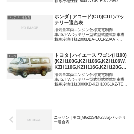
載寒冷地仕様1500LA-GB1E07Z2WD-
38B19L-1500LA-GB2E07Z4WD-38B19L-
1500DBA-GB1E07Z2WD-38B19L-15...
ホンダ | アコード(CU)(CU1)バッ
バッテリー適合表
テリー適合表
排気量車両エンジン仕様充電制御
車/IS/HVバッテリー型式型式型式新車搭
載寒冷地仕様2000DBA-CU1R20AAT-
55B24L55B24L55B24Lに適合するおすす
めバッテリーはこちら＞
トヨタ | ハイエース ワゴン(H100)
トヨタ
(KZH100G,KZH106G,KZH106W,
KZH110G,KZH116G,KZH120G,K
ZH126G)バッテリー適合表
排気量車両エンジン仕様充電制御
車/IS/HVバッテリー型式型式型式新車搭
載寒冷地仕様3000KD-KZH100G1KZ-TE-
105D31R85D26L×23000KD-
KZH106G1KZ-TE4WD-
105D31R85D26L×2300...
ニッサン | モコ[MG21S/MG33S]バッテリ
ー適合表