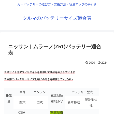
カーバッテリーの選び方・交換方法・容量アップの手引き
クルマのバッテリーサイズ適合表
ニッサン | ムラーノ(Z51)バッテリー適合
表
2020
2024
※当サイトはアフィリエイトを利用して商品を紹介しています
※実際にバッテリーサイズと端子の向きを確認してください
車両
エンジン
バッテリー型式
排気
充電制御
寒冷地仕
量
車/IS/HV
型式
型式
新車搭載
様
CBA-
充電制御