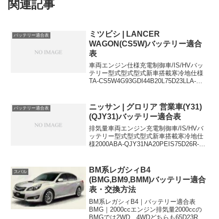
関連記事
ミツビシ | LANCER
バッテリー適合表
WAGON(CS5W)バッテリー適合
表
車両エンジン仕様充電制御車/IS/HVバッ
テリー型式型式型式新車搭載寒冷地仕様
TA-CS5W4G93GDI44B20L75D23LLA-
CS5W4G93GDI44B20L75D23LLA-
CS5W4G93GDI4WD44B20L75D23L...
ニッサン | グロリア 営業車(Y31)
バッテリー適合表
(QJY31)バッテリー適合表
排気量車両エンジン充電制御車/IS/HVバ
ッテリー型式型式型式新車搭載寒冷地仕
様2000ABA-QJY31NA20PEIS75D26R-LL-
(function(b,c,f,g,a,d,e)
{b.MoshimoAffiliateObject...
BM系レガシィB4
スバル
(BMG,BM9,BMM)バッテリー適合
表・交換方法
BM系レガシィB4｜バッテリー適合表
BMG｜2000ccエンジン排気量2000ccの
BMGでは2WD、4WDどちらも65D23Rが