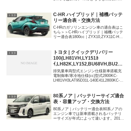
新車搭載されています。 車両型式エンジ
ン型式排気量年式仕様バッテリー型式開
始新車搭載寒冷地仕様DBA-BMGF...
C-HR ハイブリッド｜補機バッテ
トヨタ
リー適合表・交換方法
C-HRのガソリンエンジン車の適合表はこ
ちら＞＞C-HRハイブリッド｜補機バッテ
リー適合表1800cc｜ZYX10,ZYX11C-HR
ハイブリッドの補機バッテリーではすべ
てのモデルでLN1が新車搭載されていま
す。マイナーチェンジ後も変更はあ...
トヨタ | クイックデリバリー
トヨタ
100(LH81VH,LY151ｶ
ｲ,LH82K,LY152,BU68VH,BU280
K,RZU68VH)バッテリー適合表
排気量車両型式エンジン仕様新車搭載充
電制御車/寒冷地仕様(cc)型式2800KC-
LH81VH3LAT95D31L-140E41L2800KC-
LH81VH3LY仕様のMT75D31L-
140E41L2800KC-LH81VH3LY仕様以外...
80系ノア｜バッテリーサイズ適合
トヨタ
表・容量アップ・交換方法
80系ノア｜バッテリー適合表80系ノアの
エンジン車では新車搭載されるバッテリ
ーサイズが年式によって違います。2014
年(平成26年)から2017年(平成29年)登録の
前期型は充電制御車でバッテリーサイズ