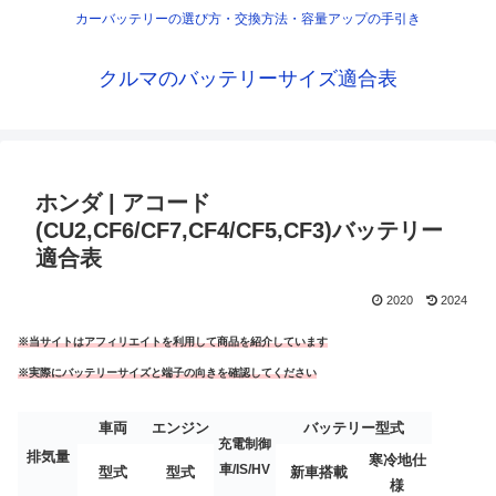
カーバッテリーの選び方・交換方法・容量アップの手引き
クルマのバッテリーサイズ適合表
ホンダ | アコード
(CU2,CF6/CF7,CF4/CF5,CF3)バッテリー
適合表
2020
2024
※当サイトはアフィリエイトを利用して商品を紹介しています
※実際にバッテリーサイズと端子の向きを確認してください
車両
エンジン
バッテリー型式
充電制御
排気量
寒冷地仕
車/IS/HV
型式
型式
新車搭載
様