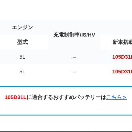
エンジン
充電制御車/IS/HV
型式
新車搭
5L
–
105D31
5L
–
105D31
105D31L
に適合するおすすめバッテリーは
こちら＞