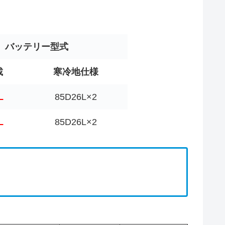
バッテリー型式
載
寒冷地仕様
L
85D26L×2
L
85D26L×2