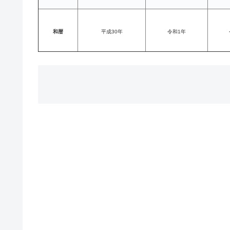
和暦
平成30年
令和1年