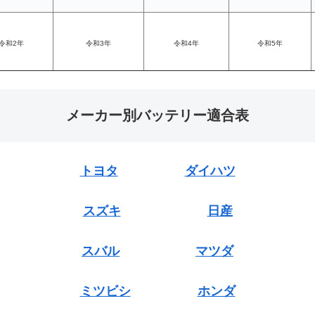
令和2年
令和3年
令和4年
令和5年
メーカー別バッテリー適合表
トヨタ
ダイハツ
スズキ
日産
スバル
マツダ
ミツビシ
ホンダ