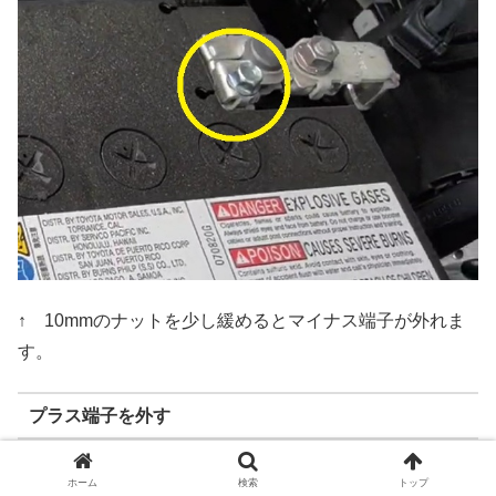
↑ 10mmのナットを少し緩めるとマイナス端子が外れま
す。
プラス端子を外す
↓ 10mmのスパナやメガネレンチで固定ナットを緩めま
ホーム
検索
トップ