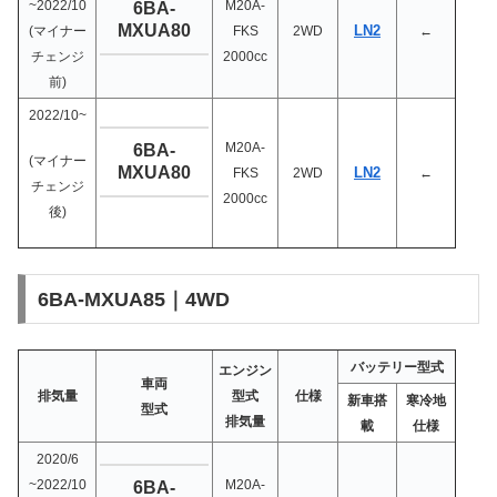
~2022/10
M20A-
6BA-
MXUA80
LN2
(マイナー
FKS
2WD
←
チェンジ
2000cc
前)
2022/10~
M20A-
6BA-
(マイナー
MXUA80
LN2
FKS
2WD
←
チェンジ
2000cc
後)
6BA-MXUA85｜4WD
バッテリー型式
エンジン
車両
排気量
型式
仕様
新車搭
寒冷地
型式
排気量
載
仕様
2020/6
~2022/10
M20A-
6BA-