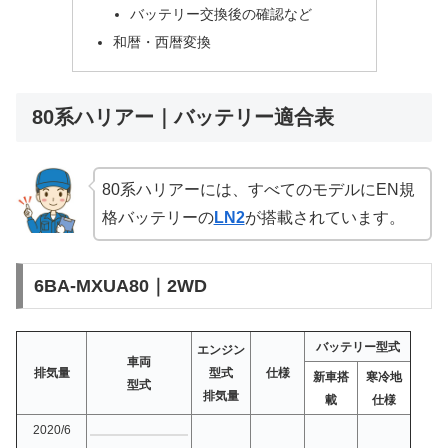
バッテリー交換後の確認など
和暦・西暦変換
80系ハリアー｜バッテリー適合表
80系ハリアーには、すべてのモデルにEN規
格バッテリーの
LN2
が搭載されています。
6BA-MXUA80｜2WD
バッテリー型式
エンジン
車両
排気量
型式
仕様
新車搭
寒冷地
型式
排気量
載
仕様
2020/6