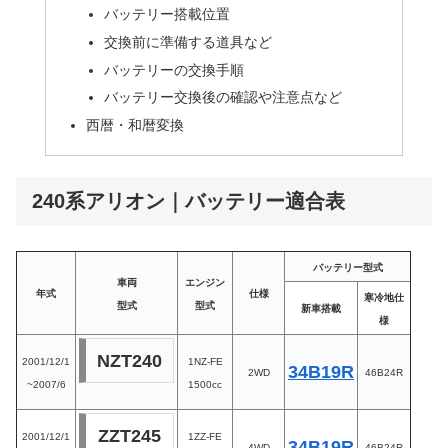
バッテリー搭載位置
交換前に準備する道具など
バッテリーの交換手順
バッテリー交換後の確認や注意点など
西暦・和暦変換
240系アリオン｜バッテリー適合表
バッテリー型式
車両
エンジン
年式
仕様
寒冷地仕
型式
型式
新車搭載
様
NZT240
2001/12/1
1NZ-FE
34B19R
2WD
46B24R
~2007/6
1500cc
ZZT245
2001/12/1
1ZZ-FE
34B19R
4WD
46B24R