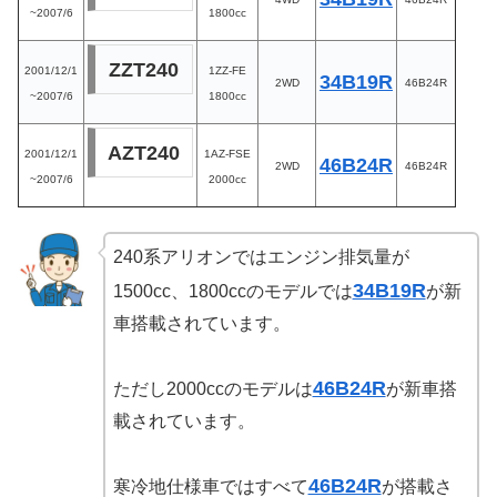
~2007/6
1800cc
ZZT240
2001/12/1
1ZZ-FE
34B19R
2WD
46B24R
~2007/6
1800cc
AZT240
2001/12/1
1AZ-FSE
46B24R
2WD
46B24R
~2007/6
2000cc
240系アリオンではエンジン排気量が
34B19R
1500cc、1800ccのモデルでは
が新
車搭載されています。
46B24R
ただし2000ccのモデルは
が新車搭
載されています。
46B24R
寒冷地仕様車ではすべて
が搭載さ