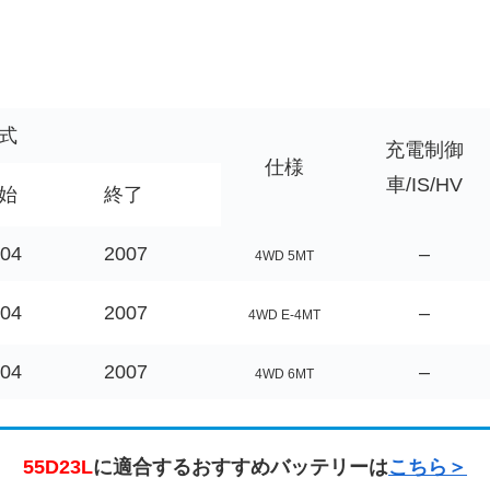
式
充電制御
仕様
車/IS/HV
始
終了
04
2007
–
4WD 5MT
04
2007
–
4WD E-4MT
04
2007
–
4WD 6MT
55D23L
に適合するおすすめバッテリーは
こちら＞