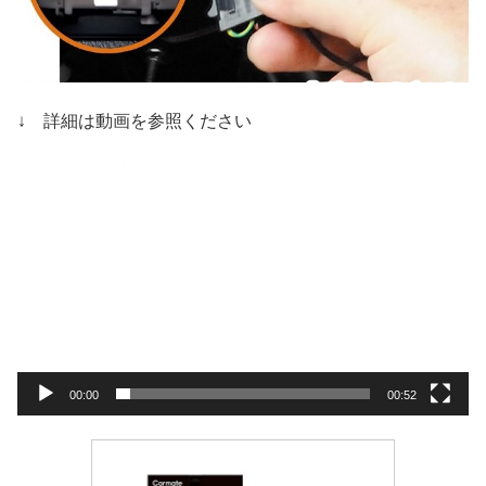
↓ 詳細は動画を参照ください
動
画
プ
レ
ー
ヤ
ー
00:00
00:52