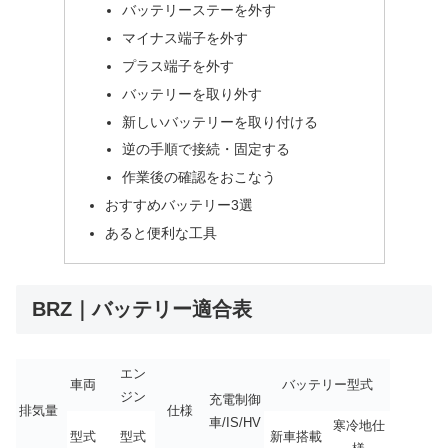
バッテリーステーを外す
マイナス端子を外す
プラス端子を外す
バッテリーを取り外す
新しいバッテリーを取り付ける
逆の手順で接続・固定する
作業後の確認をおこなう
おすすめバッテリー3選
あると便利な工具
BRZ｜バッテリー適合表
エン
車両
バッテリー型式
ジン
充電制御
排気量
仕様
車/IS/HV
寒冷地仕
型式
型式
新車搭載