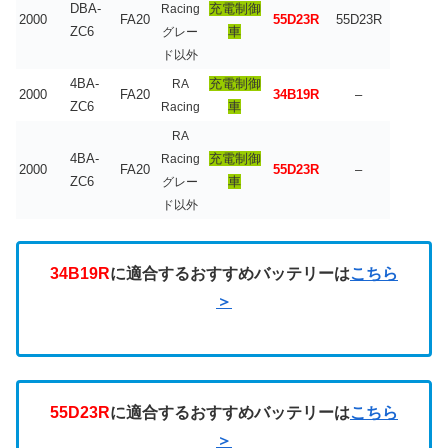
DBA-
充電制御
Racing
2000
FA20
55D23R
55D23R
ZC6
車
グレー
ド以外
4BA-
充電制御
RA
2000
FA20
34B19R
–
ZC6
車
Racing
RA
4BA-
充電制御
Racing
2000
FA20
55D23R
–
ZC6
車
グレー
ド以外
34B19R
に適合するおすすめバッテリーは
こちら
＞
55D23R
に適合するおすすめバッテリーは
こちら
＞