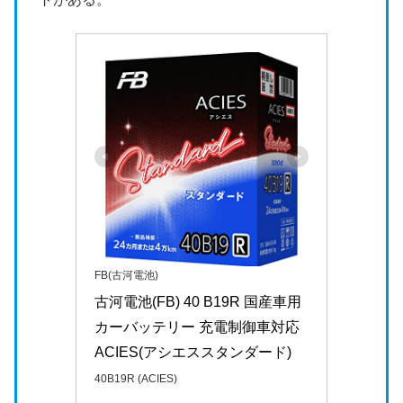
FB(古河電池)
古河電池(FB) 40 B19R 国産車用
カーバッテリー 充電制御車対応 
ACIES(アシエススタンダード)
40B19R (ACIES)