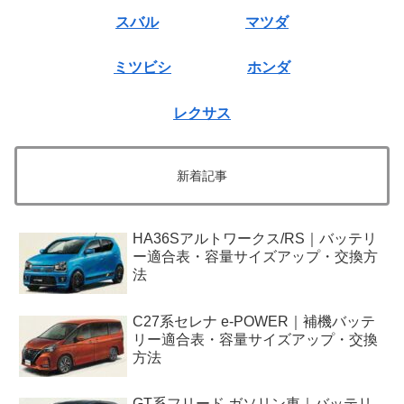
スバル
マツダ
ミツビシ
ホンダ
レクサス
新着記事
HA36Sアルトワークス/RS｜バッテリ
ー適合表・容量サイズアップ・交換方
法
C27系セレナ e-POWER｜補機バッテ
リー適合表・容量サイズアップ・交換
方法
GT系フリード ガソリン車｜バッテリ