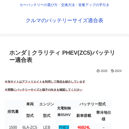
カーバッテリーの選び方・交換方法・容量アップの手引き
クルマのバッテリーサイズ適合表
ホンダ | クラリティ PHEV(ZC5)バッテリ
ー適合表
2020
2024
※当サイトはアフィリエイトを利用して商品を紹介しています
※実際にバッテリーサイズと端子の向きを確認してください
車両
エンジン
バッテリー型式
充電制御
排気量
寒冷地仕
車/IS/HV
型式
型式
新車搭載
様
1500
6LA-ZC5
LEB
PHEV
46B24L
–