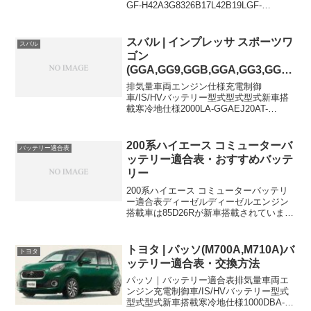
GF-H42A3G8326B17L42B19LGF-
H47A3G8326B17L42B19LGF-
H41A4A3026B17L42B19LGF-
H46A4A302...
スバル | インプレッサ スポーツワ
スバル
ゴン
(GGA,GG9,GGB,GGA,GG3,GG2)
バッテリー適合表
排気量車両エンジン仕様充電制御
車/IS/HVバッテリー型式型式型式新車搭
載寒冷地仕様2000LA-GGAEJ20AT-
65D23L-2000LA-GG9EJ20AT-65D23L-
2000LA-GGAEJ20MT-55D23L-2000LA...
200系ハイエース コミューターバ
バッテリー適合表
ッテリー適合表・おすすめバッテ
リー
200系ハイエース コミューターバッテリ
ー適合表ディーゼルディーゼルエンジン
搭載車は85D26Rが新車搭載されています
が、寒冷地仕様車ではバッテリーは2個で
並列接続されています。交換する際は2個
同時に交換しましょう。車両型式排気量
トヨタ | パッソ(M700A,M710A)バ
トヨタ
エンジン仕...
ッテリー適合表・交換方法
パッソ｜バッテリー適合表排気量車両エ
ンジン充電制御車/IS/HVバッテリー型式
型式型式新車搭載寒冷地仕様1000DBA-