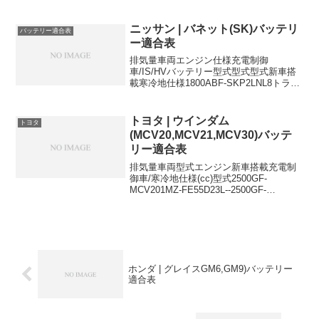
M700A1KR-FEアイドルストップM-42M-
421000DBA-M710A1KR-FEアイドルスト
ップM-42M-...
ニッサン | バネット(SK)バッテリ
バッテリー適合表
ー適合表
排気量車両エンジン仕様充電制御
車/IS/HVバッテリー型式型式型式新車搭
載寒冷地仕様1800ABF-SKP2LNL8トラッ
ク,4WD-80D26L80D26L80D26Lに適合す
るおすすめバッテリーはこちら＞
トヨタ | ウインダム
トヨタ
(MCV20,MCV21,MCV30)バッテ
リー適合表
排気量車両型式エンジン新車搭載充電制
御車/寒冷地仕様(cc)型式2500GF-
MCV201MZ-FE55D23L--2500GF-
MCV211NZ-FE55D23L--3000TA-
MCV301MZ-FE55D23L--55D23Lに適合
す...
ホンダ | グレイスGM6,GM9)バッテリー
適合表