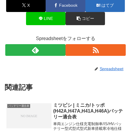
X
Facebook
はてブ
LINE
コピー
Spreadsheetをフォローする
Spreadsheet
関連記事
ミツビシ | ミニカ/トッポ
バッテリー適合表
(H42A,H47A,H41A,H46A)バッテ
リー適合表
車両エンジン仕様充電制御車/IS/HVバッ
テリー型式型式型式新車搭載寒冷地仕様