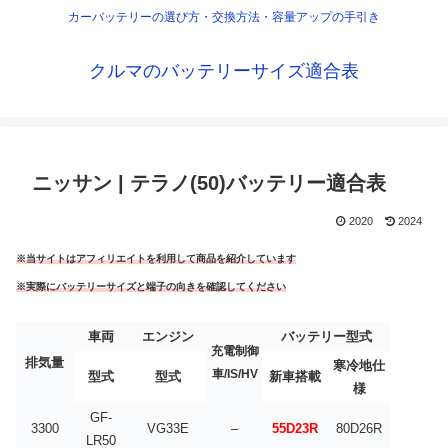
カーバッテリーの選び方・交換方法・容量アップの手引き
クルマのバッテリーサイズ適合表
ニッサン | テラノ(50)バッテリー適合表
2020
2024
※当サイトはアフィリエイトを利用して商品を紹介しています
※実際にバッテリーサイズと端子の向きを確認してください
車両
エンジン
バッテリー型式
充電制御
排気量
寒冷地仕
車/IS/HV
型式
型式
新車搭載
様
GF-
3300
VG33E
–
55D23R
80D26R
LR50