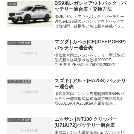
BS9系レガシィアウトバック｜バ
スバル
ッテリー適合表・交換方法
BS9レガシィアウトバック｜バッテリー
適合表BS9系のレガシィアウトバックで
は前期型、後期型ともに新車搭載バッテ
リーとしてアイドルストップ車用のQ-
85Rが搭載されています。車両型式エン
ジン型式年式バッテリー型式排気量新車
マツダ | カペラ(CF)(GFEP,GF8P)
バッテリー適合表
搭載寒冷地仕様DB...
バッテリー適合表
排気量車両エンジンバッテリー型式型式
型式新車搭載寒冷地仕様2000GF-
GFEPFS-ZE55D23L75D23L2000GF-
GFERFS-DE55D23L75D23L1800GF-
GF8PFP-DE55D23L75D23L55D23Lに...
スズキ | アルト(HA25S) バッテリ
バッテリー適合表
ー適合表
排気量車両エンジン充電制御車/IS/HVバ
ッテリー型式型式型式新車搭載寒冷地仕
様660DBA-HA25SK6A充電制御車
38B20L38B20L660DBA-HA25SK6A充電
制御車38B20L38B20L660DBA-
HA25SK6A充...
ニッサン | NT100 クリッパー
バッテリー適合表
[U71/U72]バッテリー適合表
車両エンジン充電制御車/IS/HVバッテリ