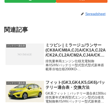
Spreadsheet
関連記事
ミツビシ | ミラージュ/ランサー
バッテリー適合表
(CK8A/CM8A,CJ1A/CK1A,CJ2A
/CK2A,CL2A/CM2A,CJ4A/CK4A
,CM5A,CB5AR,CK6A)バッテリ
排気量車両エンジン仕様充電制御
ー適合表
車/IS/HVバッテリー型式型式型式新車搭
載寒冷地仕様2000KD-
CK8A/CM8A4D6895D31L95D31L1300E-
CJ1A/CK1A4G1328B19L55D23L1500E-
CJ2A/CK2A...
フィット(GK3,GK4,K5,GK6)バッ
バッテリー適合表
テリー適合表・交換方法
GK系フィット｜バッテリー適合表1300cc
排気量年式車両型式エンジン型式仕様充
電制御車/IS/HVバッテリー型式新車搭載
寒冷地仕様1300cc2017/6~2020/2DBA-
GK3L13B13G,MT,ISISN-65←1300cc2...