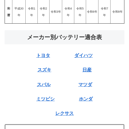
和
平成30
令和1
令和2
令和4
令和5
令和7
令和3年
令和6年
令和8年
暦
年
年
年
年
年
年
メーカー別バッテリー適合表
トヨタ
ダイハツ
スズキ
日産
スバル
マツダ
ミツビシ
ホンダ
レクサス