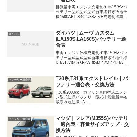
排気量車両エンジン充電制御車/IS/HVバ
ッテリー型式型式型式新車搭載寒冷地仕
様1500ABF-S402U3SZ-VE充電制御車
34B19R46B24R1500ABF-S412U3SZ-VE
充電制御車34B19R46B24R1800GK-K...
ダイハツ | ムーヴ カスタム
ダイハツ
(LA150S,LA160S)バッテリー適
合表
車両エンジン仕様充電制御車/IS/HVバッ
テリー型式型式型式新車搭載寒冷地仕様
DBA-LA150SKF2WDISM-42M-42DBA-
LA150SKF (ターボ)2WD,ターボISM-42M-
42DBA-LA160SKF4WDISM-42...
T30系,T31系エクストレイル｜バ
バッテリー適合表
ッテリー適合表・交換方法
T30系2000cc｜ガソリン車両型式エンジ
ン型式仕様バッテリー型式排気量新車搭
載寒冷地仕様UA-
NT30QR20DE2000cc4WD46B24L80D23L
46B24L適合｜おすすめ互換バッテリーパ
ナソニック カオスPanasonic ...
マツダ｜フレア(MJ55S)バッテリ
バッテリー適合表
ー適合表・容量サイズアップ・交
換方法