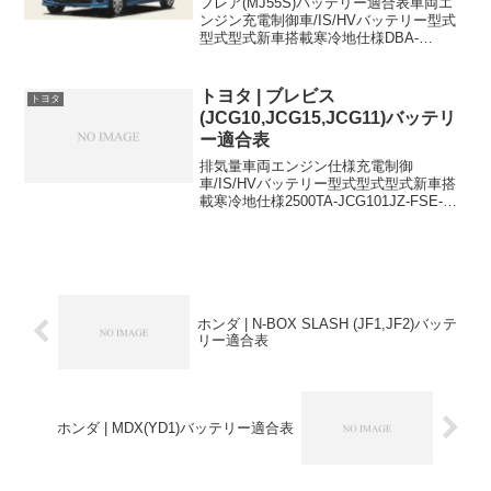
フレア(MJ55S)バッテリー適合表車両エ
ンジン充電制御車/IS/HVバッテリー型式
型式型式新車搭載寒冷地仕様DBA-
MJ55SR06AHVK-42RK-42RDBA-
MJ55SR06AHVK-42RK-42RDBA-
MJ55SR06AHV...
トヨタ | ブレビス
トヨタ
(JCG10,JCG15,JCG11)バッテリ
ー適合表
排気量車両エンジン仕様充電制御
車/IS/HVバッテリー型式型式型式新車搭
載寒冷地仕様2500TA-JCG101JZ-FSE-
46B24R65D23R2500TA-JCG151JZ-
FSE4WD-46B24R65D23R3000TA-JCG1...
ホンダ | N-BOX SLASH (JF1,JF2)バッテ
リー適合表
ホンダ | MDX(YD1)バッテリー適合表