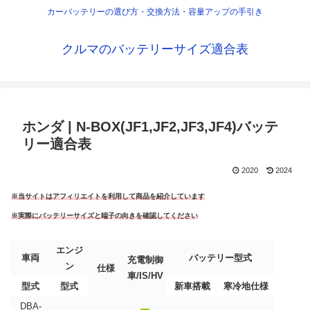
カーバッテリーの選び方・交換方法・容量アップの手引き
クルマのバッテリーサイズ適合表
ホンダ | N-BOX(JF1,JF2,JF3,JF4)バッテ
リー適合表
2020
2024
※当サイトはアフィリエイトを利用して商品を紹介しています
※実際にバッテリーサイズと端子の向きを確認してください
エンジ
車両
バッテリー型式
充電制御
ン
仕様
車/IS/HV
型式
型式
新車搭載
寒冷地仕様
DBA-