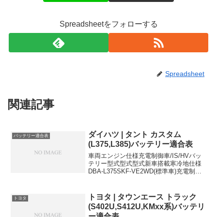
Spreadsheetをフォローする
Spreadsheet
関連記事
ダイハツ | タント カスタム
バッテリー適合表
(L375,L385)バッテリー適合表
車両エンジン仕様充電制御車/IS/HVバッ
テリー型式型式型式新車搭載寒冷地仕様
DBA-L375SKF-VE2WD(標準車)充電制御
車26B17L44B20LDBA-L375SKF-
VE2WD(キーフリー)充電制御車
44B20L44B20LD...
トヨタ | タウンエース トラック
トヨタ
(S402U,S412U,KMxx系)バッテリ
ー適合表