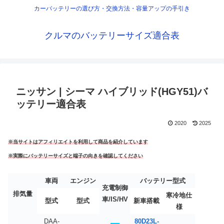
カーバッテリーの選び方・交換方法・容量アップの手引き
クルマのバッテリーサイズ適合表
ニッサン | シーマ ハイブリッド(HGY51)バ
ッテリー適合表
2020
2025
※当サイトはアフィリエイトを利用して商品を紹介しています
※実際にバッテリーサイズと端子の向きを確認してください
車両
エンジン
バッテリー型式
充電制御
排気量
寒冷地仕
車/IS/HV
型式
型式
新車搭載
様
DAA-
80D23L-