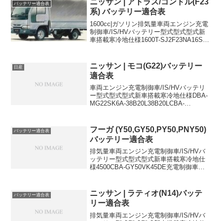
ニッサン | アトラス/コンドル(F23
バッテリー適合表
系) バッテリー適合表
1600cc|ガソリン排気量車両エンジン充電
制御車/IS/HVバッテリー型式型式型式新
車搭載寒冷地仕様1600T-SJ2F23NA16S-
34B19R55D23R34B19Rに適合するおすす
めバッテリーはこちら＞2000cc|ガソリン
排気量...
ニッサン | モコ(G22)バッテリー
日産
適合表
車両エンジン充電制御車/IS/HVバッテリ
ー型式型式型式新車搭載寒冷地仕様DBA-
MG22SK6A-38B20L38B20LCBA-
MG22SK6A-38B20L38B20LB19Lに適合す
るおすすめバッテリーはこちら＞＞
フーガ (Y50,GY50,PY50,PNY50)
バッテリー適合表
バッテリー適合表
排気量車両エンジン充電制御車/IS/HVバ
ッテリー型式型式型式新車搭載寒冷地仕
様4500CBA-GY50VK45DE充電制御車
80D23L80D23L3500CBA-PY50VQ35DE充
電制御車80D23L110D26L3500CBA-Y...
ニッサン | ラティオ(N14)バッテ
バッテリー適合表
リー適合表
排気量車両エンジン充電制御車/IS/HVバ