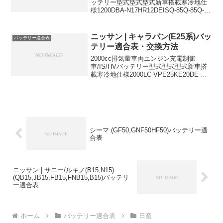
ッテリー型式型式型式新車搭載寒冷地仕
様1200DBA-N17HR12DEISQ-85Q-85Q-85
に適合するおすすめバッテリーはこちら
＞
ニッサン | キャラバン(E25系)バッ
バッテリー適合表
テリー適合表・交換方法
2000cc排気量車両エンジン充電制御
車/IS/HVバッテリー型式型式型式新車搭
載寒冷地仕様2000LC-VPE25KE20DE-
34B19R80D23R2000LC-VPE25KA20DE-
34B19R80D23R2000LC-VPE25...
シーマ (GF50,GNF50HF50)バッテリー適
合表
ニッサン | サニー/ルキノ(B15,N15)
(QB15,JB15,FB15,FNB15,B15)バッテリ
ー適合表
ホーム
バッテリー適合表
日産