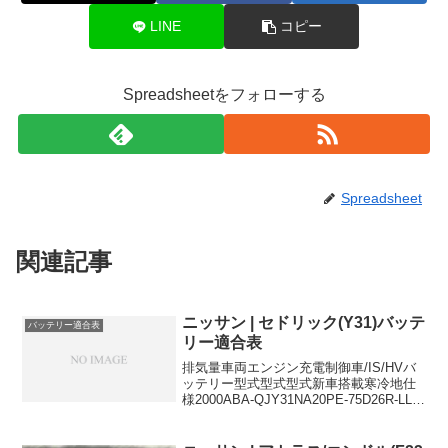
LINE
コピー
Spreadsheetをフォローする
Spreadsheet
関連記事
ニッサン | セドリック(Y31)バッテ
バッテリー適合表
リー適合表
排気量車両エンジン充電制御車/IS/HVバ
ッテリー型式型式型式新車搭載寒冷地仕
様2000ABA-QJY31NA20PE-75D26R-LL-
(function(b,c,f,g,a,d,e)
{b.MoshimoAffiliateObject=...