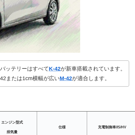
バッテリーはすべて
K-42
が新車搭載されています。
42または1cm横幅が広い
M-42
が適合します。
エンジン型式
仕様
充電制御車/IS/HV
排気量