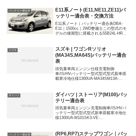
EC47A4G944WD44B20L80D26L44B20L
に適合するおすすめバッテリ...
E11系ノート(E11,NE11,ZE11)バ
バッテリー適合表
ッテリー適合表・交換方法
E11系ノート｜バッテリー適合表DBA-
E11｜1500cc｜2WD整備士この型式のモ
デルの後期型に搭載される55B24L-HRは
日産独自の名称で表記されていますが、
現在市販されている充電制御車用バッテ
リーの55B24Lと互換性があります。...
スズキ | ワゴンRソリオ
スズキ
(MA34S,MA64S)バッテリー適合
表
排気量車両エンジン仕様充電制御
車/IS/HVバッテリー型式型式型式新車搭
載寒冷地仕様1300UA-MA34SM13A-
46B24L-1300LA-MA34SM13A-46B24L-
1300DBA-MA34SM13A-46B24L-1300A...
ダイハツ | ストーリア(M100)バッ
ダイハツ
テリー適合表
排気量車両エンジン充電制御車/IS/HVバ
ッテリー型式型式型式新車搭載寒冷地仕
様1300UA-M101SK3-VE-
34B19L44B19L1300LA-M101SK3-VE2-
34B19L44B19L1300LA-M111SK3-VE-3...
(RP6,RP7)ステップワゴン｜バッ
バッテリー適合表