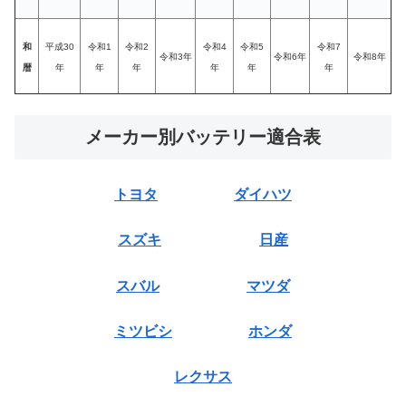
和
平成30
令和1
令和2
令和4
令和5
令和7
令和3年
令和6年
令和8年
暦
年
年
年
年
年
年
メーカー別バッテリー適合表
トヨタ
ダイハツ
スズキ
日産
スバル
マツダ
ミツビシ
ホンダ
レクサス