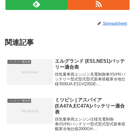
Spreadsheet
関連記事
エルグランド (E51,NE51)バッテ
バッテリー適合表
リー適合表
排気量車両エンジン充電制御車/IS/HVバ
ッテリー型式型式型式新車搭載寒冷地仕
様3500UA-E51VQ35DE-
55D23R80D23R3500UA-NE51VQ35DE-
80D23R80D23R3500CBA-E51VQ35DE-
80D...
ミツビシ | アスパイア
バッテリー適合表
(EA47A,EC47A)バッテリー適合
表
排気量車両エンジン仕様充電制御
車/IS/HVバッテリー型式型式型式新車搭
載寒冷地仕様2000GH-
EA47A4G9444B20L80D26L2000GH-