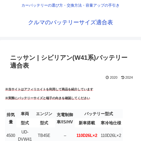
カーバッテリーの選び方・交換方法・容量アップの手引き
クルマのバッテリーサイズ適合表
ニッサン | シビリアン(W41系)バッテリー
適合表
2020
2024
※当サイトはアフィリエイトを利用して商品を紹介しています
※実際にバッテリーサイズと端子の向きを確認してください
車両
エンジン
バッテリー型式
排気
充電制御
量
車/IS/HV
型式
型式
新車搭載
寒冷地仕様
UD-
4500
TB45E
–
110D26L×2
110D26L×2
DVW41