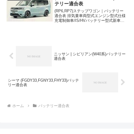
テリー適合表
(RP6,RP7)ステップワゴン｜バッテリー
適合表 排気量車両型式エンジン型式仕様
充電制御車/IS/HVバッテリー型式新車搭
載寒冷地仕様1500cc2022/5~5BA-
RP6L15C2WD、ターボISN-
65←1500cc2022/5~5...
ニッサン | シビリアン(W40系)バッテリー
適合表
シーマ (FGDY33,FGNY33,FHY33)バッテ
リー適合表
ホーム
バッテリー適合表