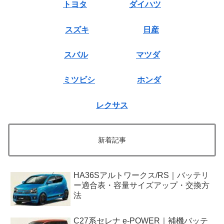
トヨタ
ダイハツ
スズキ
日産
スバル
マツダ
ミツビシ
ホンダ
レクサス
新着記事
HA36Sアルトワークス/RS｜バッテリ
ー適合表・容量サイズアップ・交換方
法
C27系セレナ e-POWER｜補機バッテ