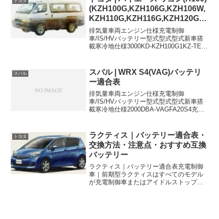
トヨタ
(KZH100G,KZH106G,KZH106W,
KZH110G,KZH116G,KZH120G,K
ZH126G)バッテリー適合表
排気量車両エンジン仕様充電制御
車/IS/HVバッテリー型式型式型式新車搭
載寒冷地仕様3000KD-KZH100G1KZ-TE-
105D31R85D26L×23000KD-
KZH106G1KZ-TE4WD-
105D31R85D26L×2300...
スバル | WRX S4(VAG)バッテリ
スバル
ー適合表
排気量車両エンジン仕様充電制御
車/IS/HVバッテリー型式型式型式新車搭
載寒冷地仕様2000DBA-VAGFA20S4充電
制御車55D23L55D23L2000DBA-
VAGFA20S4充電制御車
75D23L75D23L2000DBA-VA...
ラクティス｜バッテリー適合表・
トヨタ
交換方法・注意点・おすすめ互換
バッテリー
ラクティス｜バッテリー適合表充電制御
車｜前期型ラクティスはすべてのモデル
が充電制御車またはアイドルストップ車
のとちらかとなります。アイドルストッ
プストップのボタンがないモデルはすべ
て充電制御車です。車両エンジン仕様バ
ッテリー型式型式型式新車...