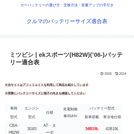
カーバッテリーの選び方・交換方法・容量アップの手引き
クルマのバッテリーサイズ適合表
ミツビシ | ekスポーツ(H82W)(’06-)バッテ
リー適合表
2020
2024
※当サイトはアフィリエイトを利用して商品を紹介しています
※実際にバッテリーサイズと端子の向きを確認してください
車両
エンジン
バッテリー型式
充電制御
仕様
車/IS/HV
型式
型式
新車搭載
寒冷地仕様
CBA-
AT・タ
3G83
34B19L
42B19L
H82W
ーボ