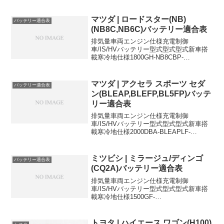
マツダ | ロードスター(NB)
バッテリー適合表
(NB8C,NB6C)バッテリー適合表
排気量車両エンジン仕様充電制御
車/IS/HVバッテリー型式型式型式新車搭
載寒冷地仕様1800GH-NB8CBP-
VE(RS)Coupe-S46A24L(S)-1800GH-
NB8CB6-ZETTurbo-
S46A24L(S)-1600GF-...
マツダ | アクセラ スポーツ セダ
バッテリー適合表
ン(BLEAP,BLEFP,BL5FP)バッテ
リー適合表
排気量車両エンジン仕様充電制御
車/IS/HVバッテリー型式型式型式新車搭
載寒冷地仕様2000DBA-BLEAPLF-
VE4WD55D23L55D23L2000DBA-
BLEFPLF-VDSi-stopISN-55+26B17L-
1500DB...
ミツビシ | ミラージュ/ディンゴ
バッテリー適合表
(CQ2A)バッテリー適合表
排気量車両エンジン仕様充電制御
車/IS/HVバッテリー型式型式型式新車搭
載寒冷地仕様1500GF-
CQ2A4G1544B20L65D23L44B20Lに適合
するおすすめバッテリーはこちら＞
トヨタ | ハイエース ワゴン(H100)