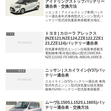
アイドリングストップバッテリー
適合表・交換方法
シエンタ｜アイドルストップ車用バッテ
リー適合表年式車両型式エンジン型式バ
ッテリー型式排気量新車搭載寒冷地仕様
2015/7~2018/9月DBA-NSP170G2NR-
FKES-95←2015/7~2018/9DBA-
NSP172G2NR-F...
トヨタ | カローラ アレックス
トヨタ
(NZE121,NZE124,ZZE122,ZZE1
23,ZZE124)バッテリー適合表
排気量車両型式エンジン仕様新車搭載充
電制御車/寒冷地仕様(cc)型式1500CBA-
NZE1211NZ-FE34B19L-46B24L1500CBA-
NZE1211NZ-FEスマートドアロック付
46B24L-1500CBA-NZE1241N...
ニッサン | スカイライン(V37)バッ
バッテリー適合表
テリー適合表
スカイライン(V37)バッテリー適合表 車両
型式年式エンジン型式排気量仕様充電制
御車/IS/HVバッテリー型式新車搭載寒冷
地仕様DBA-
ZV372014/6~2014/102749302000cc(サ
ブ)Q-85MF 適合不可ISS-95+...
ムーヴ(L150S,L152S,L160S)バッ
ダイハツ
テリー適合表・交換方法