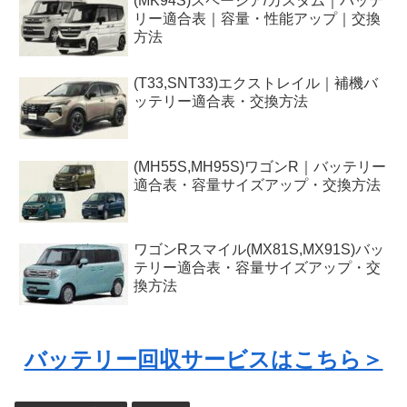
(MK94S)スペーシア/カスタム｜バッテ
リー適合表｜容量・性能アップ｜交換
方法
(T33,SNT33)エクストレイル｜補機バ
ッテリー適合表・交換方法
(MH55S,MH95S)ワゴンR｜バッテリー
適合表・容量サイズアップ・交換方法
ワゴンRスマイル(MX81S,MX91S)バッ
テリー適合表・容量サイズアップ・交
換方法
バッテリー回収サービスはこちら＞