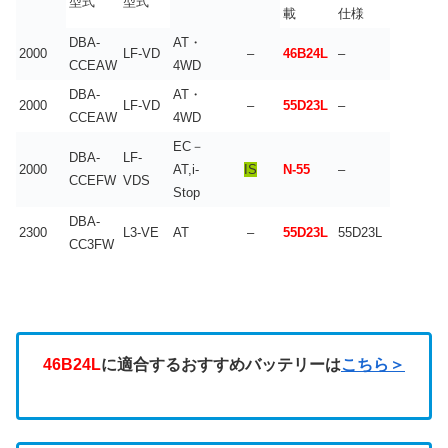
型式
型式
載
仕様
DBA-
AT・
2000
LF-VD
–
46B24L
–
CCEAW
4WD
DBA-
AT・
2000
LF-VD
–
55D23L
–
CCEAW
4WD
EC－
DBA-
LF-
2000
AT,i-
IS
N-55
–
CCEFW
VDS
Stop
DBA-
2300
L3-VE
AT
–
55D23L
55D23L
CC3FW
46B24L
に適合するおすすめバッテリーは
こちら＞