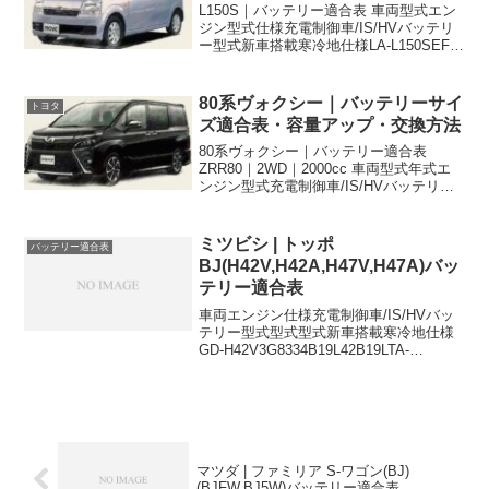
L150S｜バッテリー適合表 車両型式エン
ジン型式仕様充電制御車/IS/HVバッテリ
ー型式新車搭載寒冷地仕様LA-L150SEF-
DET26B17L44B20LLA-L150SEF-
DET26B17L44B20LUA-L150SEF-VE2...
80系ヴォクシー｜バッテリーサイ
トヨタ
ズ適合表・容量アップ・交換方法
80系ヴォクシー｜バッテリー適合表
ZRR80｜2WD｜2000cc 車両型式年式エ
ンジン型式充電制御車/IS/HVバッテリー
型式新車搭載寒冷地仕様DBA-
ZRR80G2014/01~2017/063ZR-FAE充電制
御車Q-55←DBA-Z...
ミツビシ | トッポ
バッテリー適合表
BJ(H42V,H42A,H47V,H47A)バッ
テリー適合表
車両エンジン仕様充電制御車/IS/HVバッ
テリー型式型式型式新車搭載寒冷地仕様
GD-H42V3G8334B19L42B19LTA-
H42A3G8334B19L42B19LTA-
H47A3G834WD34B19L42B19LGD-
H47V3G...
マツダ | ファミリア S-ワゴン(BJ)
(BJFW,BJ5W)バッテリー適合表