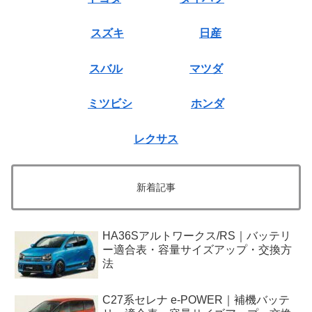
スズキ
日産
スバル
マツダ
ミツビシ
ホンダ
レクサス
新着記事
HA36Sアルトワークス/RS｜バッテリ
ー適合表・容量サイズアップ・交換方
法
C27系セレナ e-POWER｜補機バッテ