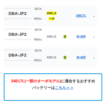
S07A
DBA-JF2
4WD,タ
34B17L
←
660cc
ーボ
S07A
DBA-JF2
M-42R
4WD,IS
IS
←
660cc
S07A
DBA-JF2
M
-42R
4WD,IS
IS
←
660cc
34B17L(一部のターボモデル)
に適合するおすすめ
バッテリーは
こちら＞＞