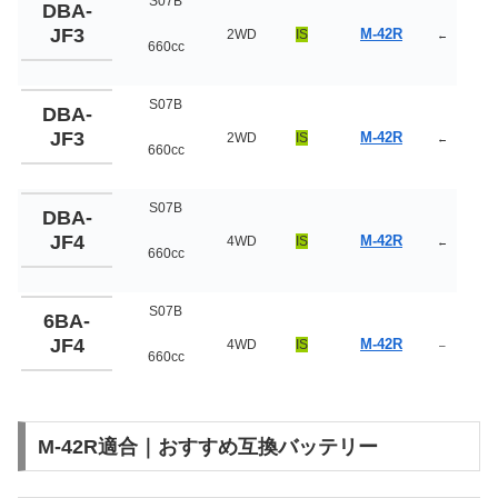
S07B
DBA-
JF3
M-42R
2WD
IS
←
660cc
S07B
DBA-
JF3
M-42R
2WD
IS
←
660cc
S07B
DBA-
JF4
M-42R
4WD
IS
←
660cc
S07B
6BA-
JF4
M-42R
4WD
IS
–
660cc
M-42R適合｜おすすめ互換バッテリー