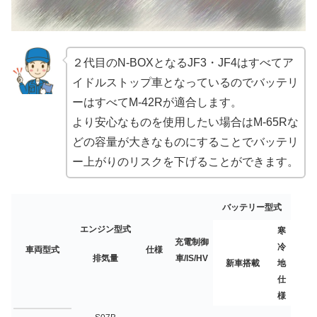
２代目のN-BOXとなるJF3・JF4はすべてア
イドルストップ車となっているのでバッテリ
ーはすべてM-42Rが適合します。
より安心なものを使用したい場合はM-65Rな
どの容量が大きなものにすることでバッテリ
ー上がりのリスクを下げることができます。
バッテリー型式
エンジン型式
寒
充電制御
冷
車両型式
仕様
排気量
車/IS/HV
新車搭載
地
仕
様