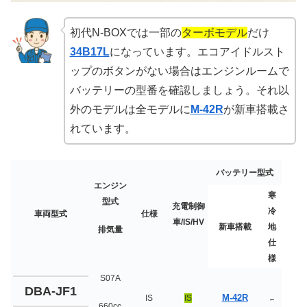
初代N-BOXでは一部の
ターボモデル
だけ
34B17L
になっています。エコアイドルスト
ップのボタンがない場合はエンジンルームで
バッテリーの型番を確認しましょう。それ以
外のモデルは全モデルに
M
-42R
が新車搭載さ
れています。
バッテリー型式
エンジン
寒
型式
充電制御
冷
車両型式
仕様
車/IS/HV
新車搭載
地
排気量
仕
様
S07A
DBA-JF1
M-42R
IS
IS
←
660cc