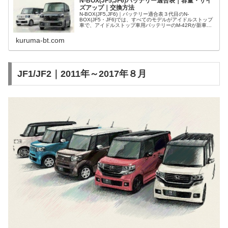
N-BOX(JF5,JF6)バッテリー適合表｜容量・サイ
ズアップ｜交換方法
N-BOX(JF5,JF6)｜バッテリー適合表３代目のN-
BOX(JF5・JF6)では、すべてのモデルがアイドルストップ
車で、アイドルストップ車用バッテリーのM-42Rが新車搭
載されています。なお初代(JF1,JF2)と2代目(JF3,JF...
kuruma-bt.com
JF1/JF2｜2011年～2017年８月