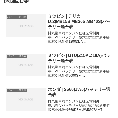
関連記事
ミツビシ | デリカ
バッテリー適合表
D:2(MB15S,MB36S,MB46S)バッ
テリー適合表
排気量車両エンジン仕様充電制御
車/IS/HVバッテリー型式型式型式新車搭
載寒冷地仕様1200DBA-
MB15SK12B46B24L46B24L1200DBA-
MB15SK12B4WD46B24L46B24L1200DB
A-MB15SK12B...
ミツビシ | GTO(Z15A,Z16A)バッ
バッテリー適合表
テリー適合表
排気量車両エンジン仕様充電制御
車/IS/HVバッテリー型式型式型式新車搭
載寒冷地仕様3000GF-
Z15A6G7255D23R65D23R3000GF-
Z16A6G7255D23R65D23R3000E-
Z15A6G7255D23R75D2...
ホンダ | S660(JW5)バッテリー適
バッテリー適合表
合表
排気量車両エンジン仕様充電制御
車/IS/HVバッテリー型式型式型式新車搭
載寒冷地仕様660DBA-JW5S07AMT-
38B19R38B19R660DBA-