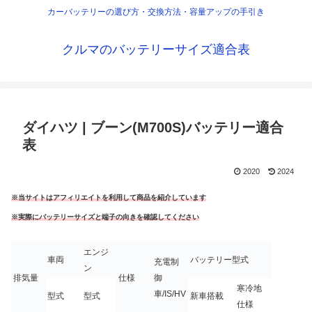
カーバッテリーの選び方・交換方法・容量アップの手引き
クルマのバッテリーサイズ適合表
ダイハツ | ブーン(M700S)バッテリー適合
表
2020
2024
※当サイトはアフィリエイトを利用して商品を紹介しています
※実際にバッテリーサイズと端子の向きを確認してください
エンジ
車両
バッテリー型式
充電制
ン
排気量
仕様
御
寒冷地
車/IS/HV
型式
型式
新車搭載
仕様