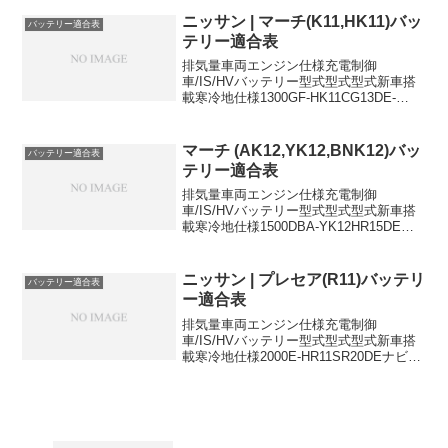
JW5S07ACVTISM-42RM-42R34B19Rに
適合するおすすめバッテリー...
ニッサン | マーチ(K11,HK11)バッ
バッテリー適合表
テリー適合表
排気量車両エンジン仕様充電制御
車/IS/HVバッテリー型式型式型式新車搭
載寒冷地仕様1300GF-HK11CG13DE-
28B19L46B24L1300GF-HK11CG13DEパ
ワステ付-46B24L46B24L1000GF-
K11CG1...
マーチ (AK12,YK12,BNK12)バッ
バッテリー適合表
テリー適合表
排気量車両エンジン仕様充電制御
車/IS/HVバッテリー型式型式型式新車搭
載寒冷地仕様1500DBA-YK12HR15DE充
電制御車46B24L55B24L1400DBA-
BNK12CR14DE充電制御車
46B24L55B24L1400DBA...
ニッサン | プレセア(R11)バッテリ
バッテリー適合表
ー適合表
排気量車両エンジン仕様充電制御
車/IS/HVバッテリー型式型式型式新車搭
載寒冷地仕様2000E-HR11SR20DEナビゲ
ーション付-80D26L-2000E-
HR11SR20DEAVシステム付 AT-
55D23L80D26L2000E-H...