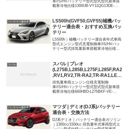
車/IS/HVバッテリー型式型式型式新車搭
載寒冷地仕様1300UB-VY11QG13DE-
34B19L80D23L1500UB-VFY11QG15DE-
34B19L80D23L1800UB-VHNY11QG18...
LS500h(GVF50,GVF55)補機バッ
バッテリー適合表
テリー適合表・おすすめ互換バッ
テリー
LS500h｜補機バッテリー適合表年式車両
型式エンジン型式充電制御車/IS/HVバッ
テリー型式排気量新車搭載寒冷地仕様
2017/10~2022/10DAA-GVF508GR-
FXS3500ccHVLN5←2017/10~2022/10DA
A...
スバル | プレオ
スバル
(L275B,L285B,L275F,L285F,RA2
,RV1,RV2,TR-RA2,TR-RA1,LE-
RV1,GD-RV1,GD-RV2,GF-
排気量車両エンジン仕様充電制御
RA1,GF-RA2)バッテリー適合表
車/IS/HVバッテリー型式型式型式新車搭
載寒冷地仕様660HBD-L275BKF-VE-
26B17L44B20L660HBD-L275BKF-
VE4WD,キーフリーシステム装着
車-44B20L44B20L66...
マツダ | デミオ(DJ系)バッテリー
バッテリー適合表
適合表・交換方法
DJ系デミオ｜バッテリー適合表ガソリン
｜1300cc/1500cc 排気量年式車両型式エ
ンジン型式仕様バッテリー型式新車搭載