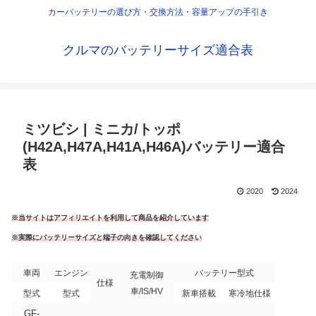
カーバッテリーの選び方・交換方法・容量アップの手引き
クルマのバッテリーサイズ適合表
ミツビシ | ミニカ/トッポ
(H42A,H47A,H41A,H46A)バッテリー適合
表
2020
2024
※当サイトはアフィリエイトを利用して商品を紹介しています
※実際にバッテリーサイズと端子の向きを確認してください
車両
エンジン
バッテリー型式
充電制御
仕様
車/IS/HV
型式
型式
新車搭載
寒冷地仕様
GF-