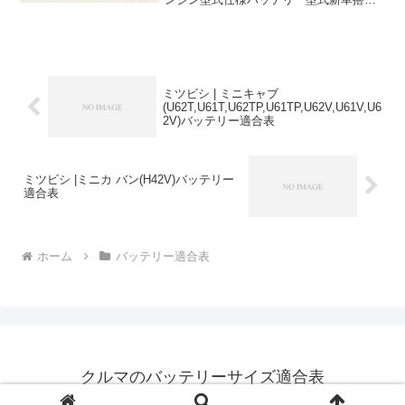
寒冷地仕様ガソリン
1500cc2018/82019/96BA-DJLASP5-
VPS4WD, i-StopQ-85←...
ミツビシ | ミニキャブ
(U62T,U61T,U62TP,U61TP,U62V,U61V,U6
2V)バッテリー適合表
ミツビシ |ミニカ バン(H42V)バッテリー
適合表
ホーム
バッテリー適合表
クルマのバッテリーサイズ適合表
© 2020-2026 クルマのバッテリーサイズ適合表.