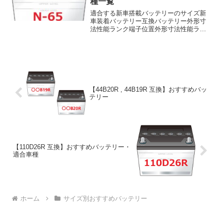
種一覧
適合する新車搭載バッテリーのサイズ新
車装着バッテリー互換バッテリー外形寸
法性能ランク端子位置外形寸法性能ラン
ク端子位置N65表記なし⇛N70～80表記な
し※端子位置に表記がない場合はLタイプ
です装着例※外形寸法・端子位置に互換
性があり、より...
【44B20R , 44B19R 互換】おすすめバッ
テリー
【110D26R 互換】おすすめバッテリー・
適合車種
ホーム
サイズ別おすすめバッテリー