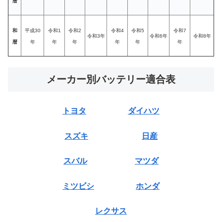
暦
和
平成30
令和1
令和2
令和4
令和5
令和7
令和3年
令和6年
令和8年
暦
年
年
年
年
年
年
メーカー別バッテリー適合表
トヨタ
ダイハツ
スズキ
日産
スバル
マツダ
ミツビシ
ホンダ
レクサス