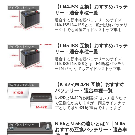
なし※端子位置に表記がない場合はLタイ
プですN-55｜おすすめ互換バッテリー装
【LN4-ISS 互換】おすすめバッテ
サイズ別おすすめバッテリー
着例※外...
リー・適合車種一覧
適合する新車搭載バッテリーのサイズ
LN4-ISSLN4-ISSとは、欧州規格バッテリ
ーの中でも国産アイドルストップ車用の
バッテリーです。このページに記載され
ている車種では通常のLN4は適合しませ
ん。LN4-ISS 互換｜おすすめバッテリー
【LN5-ISS 互換】おすすめバッテ
サイズ別おすすめバッテリー
V...
リー・適合車種一覧
適合する新車搭載バッテリーのサイズ
LN5-ISSLN5-ISSとは、EN規格バッテリ
ーLN5のなかでもアイドルストップ車用
のバッテリーを指します。より充電受入
性能が高く設計されたバッテリーであ
り、LN5が新車搭載されている車種にも
【K-42R,M-42R 互換】おすすめ
サイズ別おすすめバッテリー
性能アップ...
バッテリー・適合車種一覧
K-42RとM-42Rは横幅が1センチ違うだけ
で互換性がありますが、商品ラインナッ
プとしてはM-42Rが豊富です。さまざま
な価格帯や、より高い性能のバッテリー
を選ぶならM-42R互換サイズがおすすめ
です。装着例K-42R⇛◯ M-42RM-...
N-65とN-55の違いとは？｜N-65
サイズ別おすすめバッテリー
おすすめ互換バッテリー・適合車