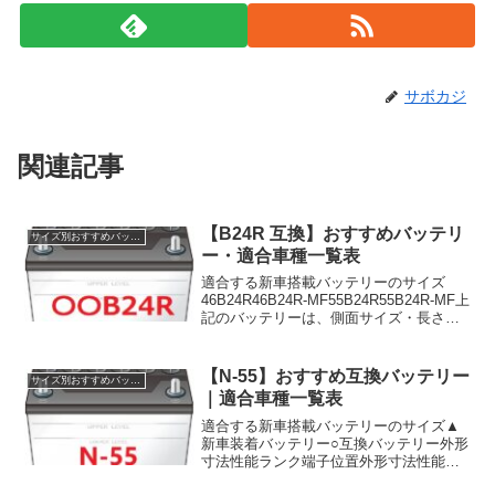
サボカジ
関連記事
【B24R 互換】おすすめバッテリ
サイズ別おすすめバッテリー
ー・適合車種一覧表
適合する新車搭載バッテリーのサイズ
46B24R46B24R-MF55B24R55B24R-MF上
記のバッテリーは、側面サイズ・長さ・
端子位置に互換性があり、どの新車装着
バッテリーも互換バッテリーに交換可能
です。また、一部のホンダ車にみられ
【N-55】おすすめ互換バッテリー
サイズ別おすすめバッテリー
る...
｜適合車種一覧表
適合する新車搭載バッテリーのサイズ▲
新車装着バッテリー○互換バッテリー外形
寸法性能ランク端子位置外形寸法性能ラ
ンク端子位置N55表記なし⇛N55～80表記