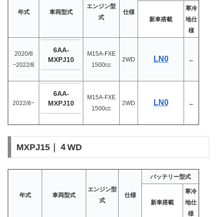
エンジン
型
寒冷
年式
車両型式
仕様
式
新車搭載
地仕
様
6AA-
2020/8
M15A-FXE
LN0
MXPJ10
2WD
←
~2022/8
1500cc
6AA-
M15A-FXE
LN0
MXPJ10
2022/8~
2WD
←
1500cc
MXPJ15｜４WD
バッテリー型式
エンジン
型
寒冷
年式
車両型式
仕様
式
新車搭載
地仕
様