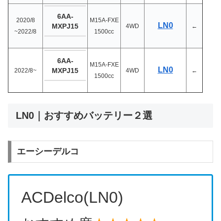
6AA-
2020/8
M15A-FXE
LN0
MXPJ15
4WD
←
~2022/8
1500cc
6AA-
M15A-FXE
LN0
MXPJ15
2022/8~
4WD
←
1500cc
LN0｜おすすめバッテリー２選
エーシーデルコ
ACDelco(LN0)