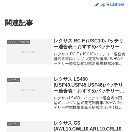
Spreadsheet
関連記事
レクサス RC F (USC10)バッテリ
バッテリー適合表
ー適合表・おすすめバッテリー
レクサス RC F (USC10)バッテリー適合表
排気量車両エンジン充電制御車/IS/HVバ
ッテリー型式型式型式新車搭載寒冷地仕
様5000DBA-USC102UR-GSE-LN3←LN3
｜おすすめ互換バッテリー2選ボッシュ
BOSCH(ボッシ...
レクサス LS460
レクサス
(USF40,USF45,USF46)バッテリ
ー適合表・おすすめバッテリー・
交換方法
レクサスLS460｜バッテリー適合表車両
型式エンジン型式充電制御車/IS/HVバッ
テリー型式排気量新車搭載寒冷地仕様
DBA-USF401UR-FSE4600cc充電制御車
105D31L←DBA-USF451UR-FSE4600cc
充電制御車...
レクサス GS
レクサス
(AWL10,GWL10,ARL10,GRL10,