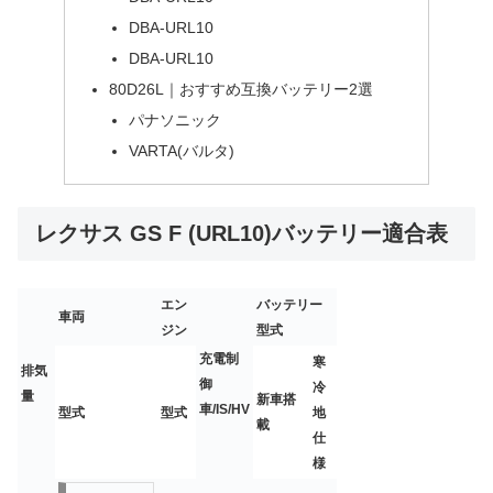
DBA-URL10
DBA-URL10
80D26L｜おすすめ互換バッテリー2選
パナソニック
VARTA(バルタ)
レクサス GS F (URL10)バッテリー適合表
エン
バッテリー
車両
ジン
型式
充電制
寒
排気
御
冷
量
新車搭
車/IS/HV
型式
型式
地
載
仕
様