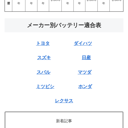
暦
年
年
年
年
年
年
メーカー別バッテリー適合表
トヨタ
ダイハツ
スズキ
日産
スバル
マツダ
ミツビシ
ホンダ
レクサス
新着記事