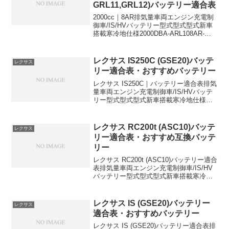
GRL11,GRL12)バッテリー適合表
2000cc｜8AR排気量車両エンジン充電制
御車/IS/HVバッテリー型式型式型式新車
搭載寒冷地仕様2000DBA-ARL108AR-
FTSISS-95←2000DBA-ARL108AR-
FTSISS-95←S-95適合｜おすすめバッテ
リー...
レクサス IS250C (GSE20)バッテ
レクサス
リー適合表・おすすめバッテリー
レクサス IS250C｜バッテリー適合表排気
量車両エンジン充電制御車/IS/HVバッテ
リー型式型式型式新車搭載寒冷地仕様
2500DBA-GSE204GR-FSE充電制御車
55D23L80D26Lおすすめ互換バッテリー
パナソニックPanaso...
レクサス RC200t (ASC10)バッテ
レクサス
リー適合表・おすすめ互換バッテ
リー
レクサス RC200t (ASC10)バッテリー適合
表排気量車両エンジン充電制御車/IS/HV
バッテリー型式型式型式新車搭載寒冷地
仕様2000DBA-ASC108AR-FTSISS-
95←S-95適合｜おすすめバッテリー2選パ
ナソニックPa...
レクサス IS (GSE20)バッテリー
レクサス
適合表・おすすめバッテリー
レクサス IS (GSE20)バッテリー適合表排