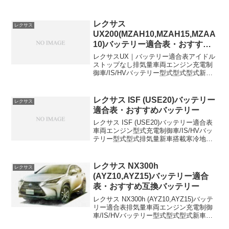
載寒冷地仕様2500DBA-GRL104GR-FSE
充電制御車80D26L-2500DBA-
GRL114GR...
レクサス
レクサス
UX200(MZAH10,MZAH15,MZAA
10)バッテリー適合表・おすすめ
バッテリー
レクサスUX｜バッテリー適合表アイドル
ストップなし排気量車両エンジン充電制
御車/IS/HVバッテリー型式型式型式新車
搭載寒冷地仕様2000cc6AA-
MZAH10M20A-FXSHVLN1←2000cc6AA-
MZAH15M20A-FXSH...
レクサス ISF (USE20)バッテリー
レクサス
適合表・おすすめバッテリー
レクサス ISF (USE20)バッテリー適合表
車両エンジン型式充電制御車/IS/HVバッ
テリー型式型式排気量新車搭載寒冷地仕
様DBA-USE202UR-GSE5000cc充電制御
車80D26L80D26Lおすすめバッテリー2選
パナソニック...
レクサス NX300h
レクサス
(AYZ10,AYZ15)バッテリー適合
表・おすすめ互換バッテリー
レクサス NX300h (AYZ10,AYZ15)バッテ
リー適合表排気量車両エンジン充電制御
車/IS/HVバッテリー型式型式型式新車搭
載寒冷地仕様2500DAA-AYZ102AR-