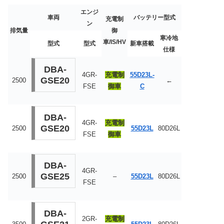
エンジ
車両
バッテリー型式
充電制
ン
排気量
御
寒冷地
車/IS/HV
型式
型式
新車搭載
仕様
DBA-
4GR-
充電制
55D23L-
GSE20
2500
←
FSE
御車
C
DBA-
4GR-
充電制
GSE20
2500
55D23L
80D26L
FSE
御車
DBA-
4GR-
GSE25
2500
–
55D23L
80D26L
FSE
DBA-
2GR-
充電制