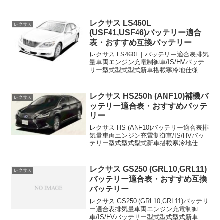
レクサス LS460L
レクサス
(USF41,USF46)バッテリー適合
表・おすすめ互換バッテリー
レクサス LS460L｜バッテリー適合表排気
量車両エンジン充電制御車/IS/HVバッテ
リー型式型式型式新車搭載寒冷地仕様
4600DBA-USF411UR-FSE充電制御車
105D31L-4600DBA-USF461UR-FSE充電
制御車10...
レクサス HS250h (ANF10)補機バ
レクサス
ッテリー適合表・おすすめバッテ
リー
レクサス HS (ANF10)バッテリー適合表排
気量車両エンジン充電制御車/IS/HVバッ
テリー型式型式型式新車搭載寒冷地仕様
2400DAA-ANF102AZ-
FXEHVS55D23RS55D23RS55D23R｜お
すすめ互換バッテリーGS...
レクサス GS250 (GRL10,GRL11)
レクサス
バッテリー適合表・おすすめ互換
バッテリー
レクサス GS250 (GRL10,GRL11)バッテリ
ー適合表排気量車両エンジン充電制御
車/IS/HVバッテリー型式型式型式新車搭