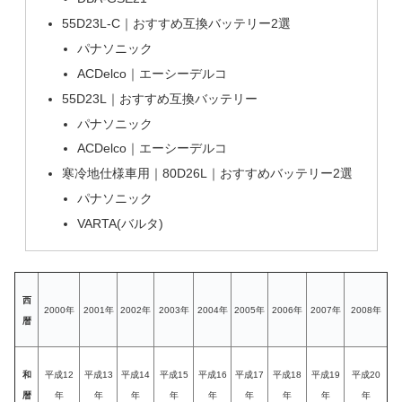
55D23L-C｜おすすめ互換バッテリー2選
パナソニック
ACDelco｜エーシーデルコ
55D23L｜おすすめ互換バッテリー
パナソニック
ACDelco｜エーシーデルコ
寒冷地仕様車用｜80D26L｜おすすめバッテリー2選
パナソニック
VARTA(バルタ)
西
2000年
2001年
2002年
2003年
2004年
2005年
2006年
2007年
2008年
暦
和
平成12
平成13
平成14
平成15
平成16
平成17
平成18
平成19
平成20
暦
年
年
年
年
年
年
年
年
年